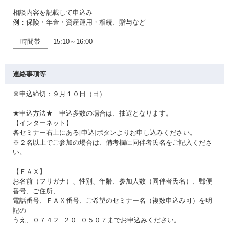
相談内容を記載して申込み
例：保険・年金・資産運用・相続、贈与など
時間帯
15:10～16:00
連絡事項等
※申込締切：９月１０日（日）
★申込方法★ 申込多数の場合は、抽選となります。
【インターネット】
各セミナー右上にある[申込]ボタンよりお申し込みください。
※２名以上でご参加の場合は、備考欄に同伴者氏名をご記入くださ
い。
【ＦＡＸ】
お名前（フリガナ）、性別、年齢、参加人数（同伴者氏名）、郵便
番号、ご住所、
電話番号、ＦＡＸ番号、ご希望のセミナー名（複数申込み可）を明
記の
うえ、０７４２−２０−０５０７までお申込みください。