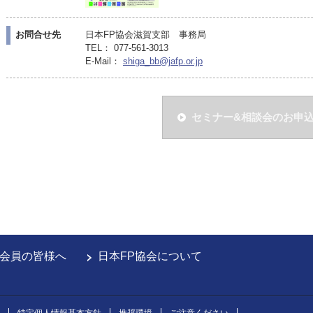
お問合せ先
日本FP協会滋賀支部 事務局
TEL： 077-561-3013
E-Mail：
shiga_bb@jafp.or.jp
セミナー&相談会のお申
会員の皆様へ
日本FP協会について
特定個人情報基本方針
推奨環境
ご注意ください