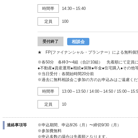
時間帯
14:30～15:40
定員
100
相談会
受付終了
★ FP(ファイナンシャル・プランナー）による無料個
※各50分 各枠3〜4組（合計10組） 先着順にて定
●不動産●資産運用●相続●保険●年金●住宅購入●その
※当日受付：各開始時間20分前
※過去に無料相談会ご参加の方のお申込みはご遠慮くだ
時間帯
13:00～13:50
/
14:00～14:50
/
15:00～15:
定員
10
連絡事項等
※申込期間、申込8/26（月）〜締切9/30（月）
※参加費無料
※申込多数の場合は先着順となります。