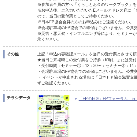
※参加者全員の方へ「くらしとお金のワークブック」を
※お申込後、ご入力いただいたEメールアドレス宛に「
ので、当日の受付票としてご持参ください。
※日本FP協会会員の方のお申込みはご遠慮ください。
※会場駐車場のFP協会での確保はございません。公共
※災害・悪天候・インフルエンザ等により、セミナーが
承ください。
その他
上記「申込内容確認メール」を当日の受付票とさせて頂
★当日ご来場時この受付票をご持参（印刷、または受付
・受付時間：セミナー①：12：30〜：セミナー②：14
・会場駐車場のFP協会での確保はございません。公共
・ イベントが中止される場合は「日本ＦＰ協会滋賀支
ずご確認ください。
チラシデータ
「FPの日®」FPフォーラム in 滋