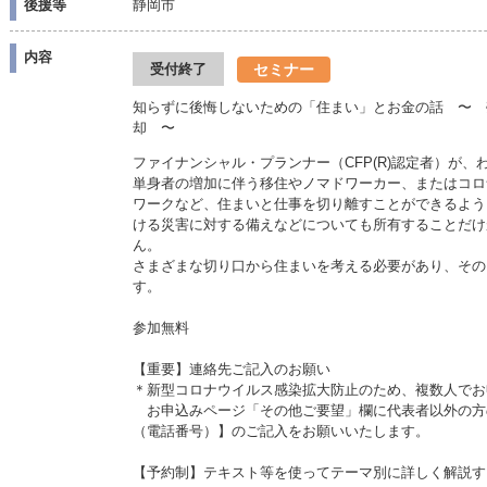
後援等
静岡市
内容
セミナー
受付終了
知らずに後悔しないための「住まい」とお金の話 〜 
却 〜
ファイナンシャル・プランナー（CFP(R)認定者）が
単身者の増加に伴う移住やノマドワーカー、またはコロ
ワークなど、住まいと仕事を切り離すことができるよう
ける災害に対する備えなどについても所有することだけ
ん。
さまざまな切り口から住まいを考える必要があり、その
す。
参加無料
【重要】連絡先ご記入のお願い
＊新型コロナウイルス感染拡大防止のため、複数人でお
お申込みページ「その他ご要望」欄に代表者以外の方
（電話番号）】のご記入をお願いいたします。
【予約制】テキスト等を使ってテーマ別に詳しく解説す