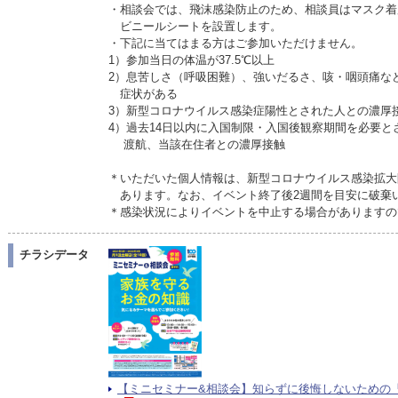
・相談会では、飛沫感染防止のため、相談員はマスク着
ビニールシートを設置します。
・下記に当てはまる方はご参加いただけません。
1）参加当日の体温が37.5℃以上
2）息苦しさ（呼吸困難）、強いだるさ、咳・咽頭痛な
症状がある
3）新型コロナウイルス感染症陽性とされた人との濃厚
4）過去14日以内に入国制限・入国後観察期間を必要と
渡航、当該在住者との濃厚接触
＊いただいた個人情報は、新型コロナウイルス感染拡大
あります。なお、イベント終了後2週間を目安に破棄
＊感染状況によりイベントを中止する場合がありますの
チラシデータ
【ミニセミナー&相談会】知らずに後悔しないための「住ま