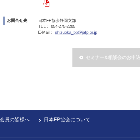
お問合せ先
日本FP協会静岡支部
TEL： 054-275-2205
E-Mail：
shizuoka_bb@jafp.or.jp
セミナー&相談会のお申
会員の皆様へ
日本FP協会について