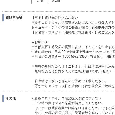
定員
各1組
連絡事項等
【重要】連絡先ご記入のお願い
＊新型コロナウイルス感染拡大防止のため、複数人でお
お申込みページ「その他ご要望」欄に代表者以外の方の
【お名前・フリガナ・連絡先（電話番号）】のご記入を
★お願い★
＊自然災害や感染症の蔓延により、イベントを中止する
中止の場合は、日本FP協会静岡支部ホームページでご
＊当日の緊急連絡先は080-5972-3356（当日限り 開
※午後の無料相談会はミニセミナーとは別にお申し込み
無料相談会は分野を問わずご相談頂けます。(セミナ
・駐車場はございませんので予めご了承ください。
・万が一キャンセルされる場合にはわかり次第ご連絡を
その他
＜新型コロナウイルス感染拡大予防について＞
・ご来場の際はマスクを必ず着用してください。
・セミナーは受講者間の距離を確保するため、できる限
なお、会場の定員に対して受講者数を減らしています