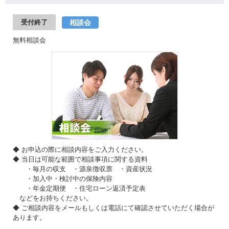
相談会
受付終了
無料相談会
◆ お申込の際に相談内容をご入力ください。
◆ 当日は可能な範囲で相談事項に関する資料
・毎月の収支 ・源泉徴収票 ・資産状況
・加入中・検討中の保険内容
・年金定期便 ・住宅ローン返済予定表
などをお持ちください。
◆ ご相談内容をメールもしくは電話にて確認させていただく場合が
あります。