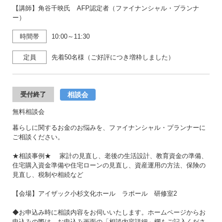
【講師】角谷千映氏 AFP認定者（ファイナンシャル・プランナ
ー）
時間帯
10:00～11:30
定員
先着50名様（ご好評につき増枠しました）
相談会
受付終了
無料相談会
暮らしに関するお金のお悩みを、ファイナンシャル・プランナーに
ご相談ください。
★相談事例★ 家計の見直し、老後の生活設計、教育資金の準備、
住宅購入資金準備や住宅ローンの見直し、資産運用の方法、保険の
見直し、税制や相続など
【会場】アイザック小杉文化ホール ラポール 研修室2
◆お申込み時に相談内容をお伺いいたします。ホームページからお
申込みの際は、お申込み画面の「相談内容詳細」欄もご記入くださ