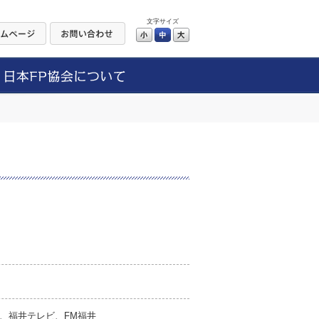
文字サイズ
小
中
大
、福井テレビ、FM福井