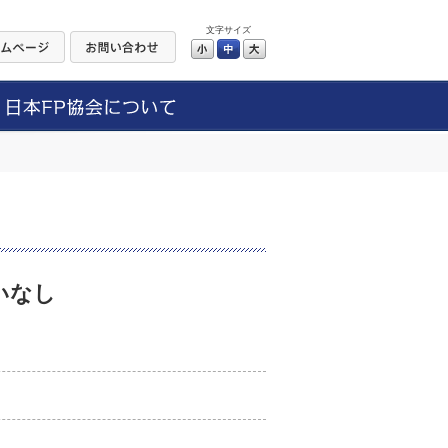
文字サイズ
小
中
大
いなし