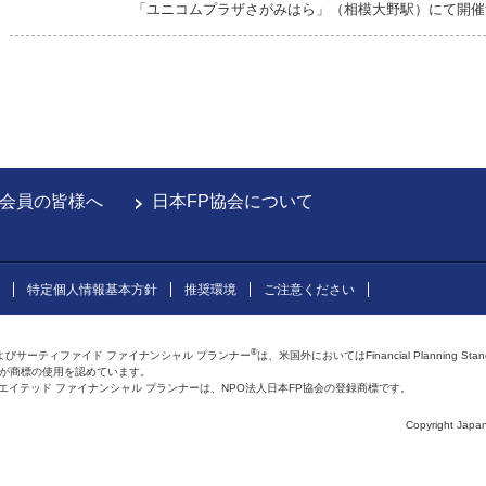
「ユニコムプラザさがみはら」（相模大野駅）にて開催
会員の皆様へ
日本FP協会について
特定個人情報基本方針
推奨環境
ご注意ください
®
よびサーティファイド ファイナンシャル プランナー
は、米国外においてはFinancial Planning Sta
会が商標の使用を認めています。
およびアフィリエイテッド ファイナンシャル プランナーは、NPO法人日本FP協会の登録商標です。
Copyright Japan