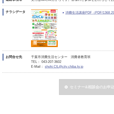
チラシデータ
消費生活講座PDF（PDF/1368.2
お問合せ先
千葉市消費生活センター 消費者教育班
TEL： 043-207-3602
E-Mail：
shohi.CIL@city.chiba.lg.jp
セミナー&相談会のお申