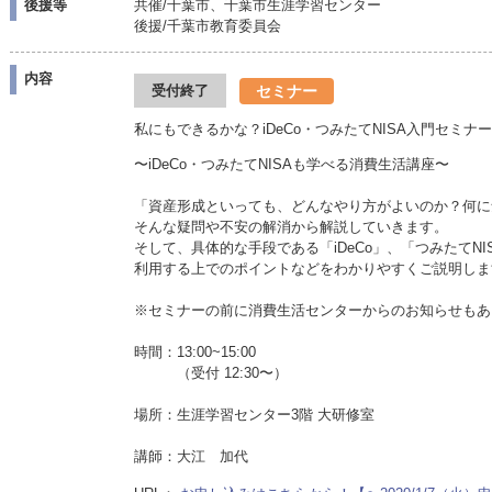
後援等
共催/千葉市、千葉市生涯学習センター
後援/千葉市教育委員会
内容
セミナー
受付終了
私にもできるかな？iDeCo・つみたてNISA入門セミナー
〜iDeCo・つみたてNISAも学べる消費生活講座〜
「資産形成といっても、どんなやり方がよいのか？何に
そんな疑問や不安の解消から解説していきます。
そして、具体的な手段である「iDeCo」、「つみたてNI
利用する上でのポイントなどをわかりやすくご説明しま
※セミナーの前に消費生活センターからのお知らせもあ
時間：13:00~15:00
（受付 12:30〜）
場所：生涯学習センター3階 大研修室
講師：大江 加代