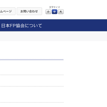
文字サイズ
小
中
大