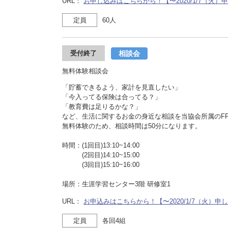
URL：
お申し込みはこちらから！【〜2020/1/7（火
定員
60人
相談会
受付終了
無料体験相談会
「貯蓄できるよう、家計を見直したい」
「今入ってる保険は合ってる？」
「教育費は足りるかな？」
など、生活に関するお金の身近な相談を当協会所属のF
無料体験のため、相談時間は50分になります。
時間：(1回目)13:10~14:00
(2回目)14:10~15:00
(3回目)15:10~16:00
場所：生涯学習センター3階 研修室1
URL：
お申込みはこちらから！【〜2020/1/7（火）
定員
各回4組