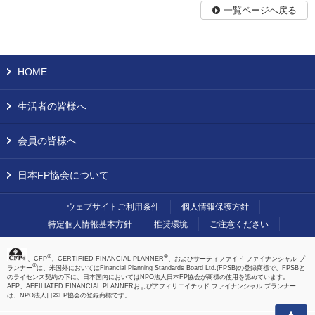
一覧ページへ戻る
HOME
生活者の皆様へ
会員の皆様へ
日本FP協会について
ウェブサイトご利用条件
個人情報保護方針
特定個人情報基本方針
推奨環境
ご注意ください
®
®
、CFP
、CERTIFIED FINANCIAL PLANNER
、およびサーティファイド ファイナンシャル プ
®
ランナー
は、米国外においてはFinancial Planning Standards Board Ltd.(FPSB)の登録商標で、FPSBと
のライセンス契約の下に、日本国内においてはNPO法人日本FP協会が商標の使用を認めています。
AFP、AFFILIATED FINANCIAL PLANNERおよびアフィリエイテッド ファイナンシャル プランナー
は、NPO法人日本FP協会の登録商標です。
上へ