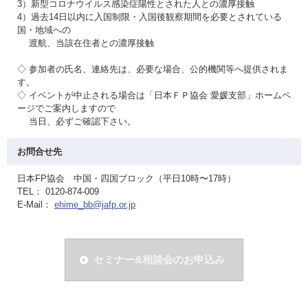
3）新型コロナウイルス感染症陽性とされた人との濃厚接触
4）過去14日以内に入国制限・入国後観察期間を必要とされている
国・地域への
渡航、当該在住者との濃厚接触
◇ 参加者の氏名、連絡先は、必要な場合、公的機関等へ提供されま
す。
◇ イベントが中止される場合は「日本ＦＰ協会 愛媛支部」ホームペ
ージでご案内しますので
当日、必ずご確認下さい。
お問合せ先
日本FP協会 中国・四国ブロック（平日10時〜17時）
TEL： 0120-874-009
E-Mail：
ehime_bb@jafp.or.jp
セミナー&相談会のお申込み