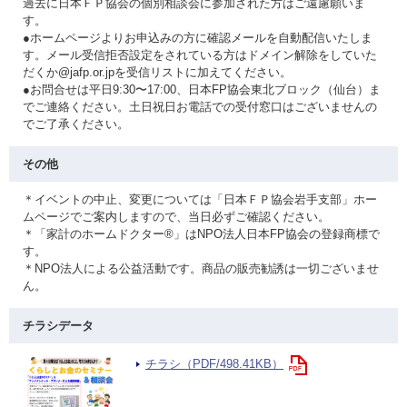
過去に日本ＦＰ協会の個別相談会に参加された方はご遠慮願いま
す。
●ホームページよりお申込みの方に確認メールを自動配信いたしま
す。メール受信拒否設定をされている方はドメイン解除をしていた
だくか@jafp.or.jpを受信リストに加えてください。
●お問合せは平日9:30〜17:00、日本FP協会東北ブロック（仙台）ま
でご連絡ください。土日祝日お電話での受付窓口はございませんの
でご了承ください。
その他
＊イベントの中止、変更については「日本ＦＰ協会岩手支部」ホー
ムページでご案内しますので、当日必ずご確認ください。
＊「家計のホームドクター®」はNPO法人日本FP協会の登録商標で
す。
＊NPO法人による公益活動です。商品の販売勧誘は一切ございませ
ん。
チラシデータ
チラシ（PDF/498.41KB）