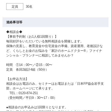
定員
30名
連絡事項等
◆相談会◆
【事前予約制（お1人様1回限り）】
毎回好評をいただいている無料相談会を開催します。
保険の見直し、教育資金や住宅資金の準備、資産運用、老後設計な
ど、くらしとお金のお悩みを「家計のホームドクター®」ファイナ
ンシャル・プランナーに相談してみませんか？
時間 ①14：00〜／②15：00〜
定員 各回2組計4組（50分）
【お申込方法】
相談会はお電話のみ、セミナーはお電話または「日本FP協会岩手支
部」ホームページにて承ります。
TEL：0120-874-251
（受付時間／平日9：30〜17：00）
●相談会のお申込みは1回限りとなります。