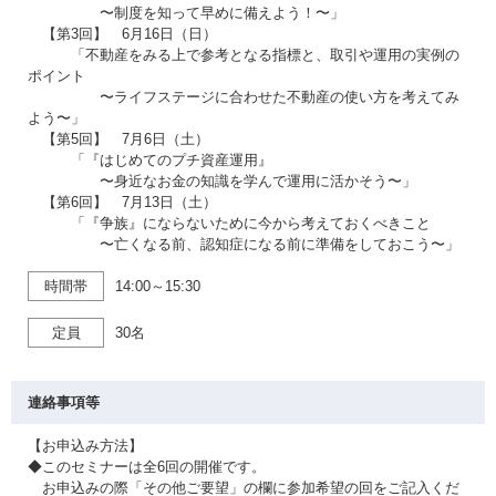
〜制度を知って早めに備えよう！〜」
【第3回】 6月16日（日）
「不動産をみる上で参考となる指標と、取引や運用の実例の
ポイント
〜ライフステージに合わせた不動産の使い方を考えてみ
よう〜」
【第5回】 7月6日（土）
「『はじめてのプチ資産運用』
〜身近なお金の知識を学んで運用に活かそう〜」
【第6回】 7月13日（土）
「『争族』にならないために今から考えておくべきこと
〜亡くなる前、認知症になる前に準備をしておこう〜」
時間帯
14:00～15:30
定員
30名
連絡事項等
【お申込み方法】
◆このセミナーは全6回の開催です。
お申込みの際「その他ご要望」の欄に参加希望の回をご記入くだ