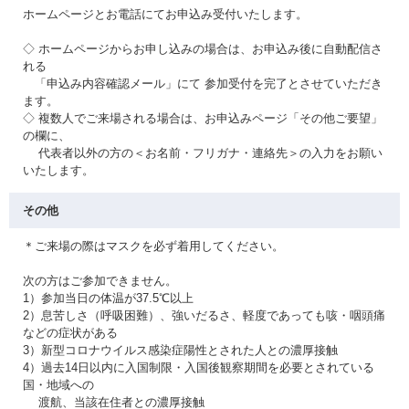
ホームページとお電話にてお申込み受付いたします。
◇ ホームページからお申し込みの場合は、お申込み後に自動配信さ
れる
「申込み内容確認メール」にて 参加受付を完了とさせていただき
ます。
◇ 複数人でご来場される場合は、お申込みページ「その他ご要望」
の欄に、
代表者以外の方の＜お名前・フリガナ・連絡先＞の入力をお願い
いたします。
その他
＊ご来場の際はマスクを必ず着用してください。
次の方はご参加できません。
1）参加当日の体温が37.5℃以上
2）息苦しさ（呼吸困難）、強いだるさ、軽度であっても咳・咽頭痛
などの症状がある
3）新型コロナウイルス感染症陽性とされた人との濃厚接触
4）過去14日以内に入国制限・入国後観察期間を必要とされている
国・地域への
渡航、当該在住者との濃厚接触