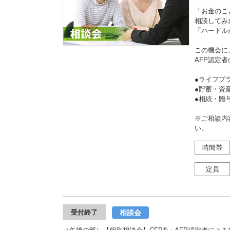
「お金のこ
相談してみ
「ハードル
この機会に
AFP認定
●ライフプ
●貯蓄・資
●相続・
※ご相談内
い。
時間帯
定員
相談会
受付終了