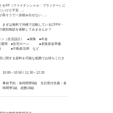
とをFP（ファイナンシャル・プランナー）に
たいけど不安…」
が高そうで一歩踏み出せない…」
、まずは無料で沖縄で活動しているCFP®・
者の個別相談を体験してみませんか？
ラン（生活設計） ●保険 ●年金
産運用 ●住宅ローン ●老後資金準備
贈与 ●不動産活用 など
容に関する資料を可能な範囲でお持ちくださ
10:00～10:50
/
11:30～12:20
事前予約：各時間帯8組 当日受付先着：各
時間帯1組 総数18組