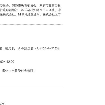
委員会、浦添市教育委員会、糸満市教育委員
社琉球新報社、株式会社沖縄タイムス社、沖
送株式会社、NHK沖縄放送局、株式会社エフ
綾乃 氏 AFP認定者（ﾌｧｲﾅﾝｼｬﾙ･ﾌﾟﾗﾝﾅ
0〜12:00
50名（当日受付先着順）
応用