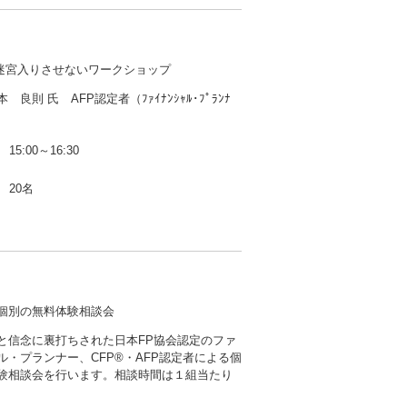
迷宮入りさせないワークショップ
良則 氏 AFP認定者（ﾌｧｲﾅﾝｼｬﾙ･ﾌﾟﾗﾝﾅ
15:00～16:30
20名
る個別の無料体験相談会
と信念に裏打ちされた日本FP協会認定のファ
ル・プランナー、CFP®・AFP認定者による個
験相談会を行います。相談時間は１組当たり