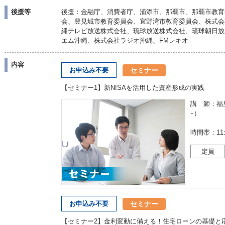
後援等
後援：金融庁、消費者庁、浦添市、那覇市、那覇市教育
会、豊見城市教育委員会、宜野湾市教育委員会、株式会
縄テレビ放送株式会社、琉球放送株式会社、琉球朝日放
エム沖縄、株式会社ラジオ沖縄、FMレキオ
内容
セミナー
お申込み不要
【セミナー1】新NISAを活用した資産形成の実践
講 師：福里 
ｰ）
時間帯：11:0
定員
セミナー
お申込み不要
【セミナー2】金利変動に備える！住宅ローンの基礎と