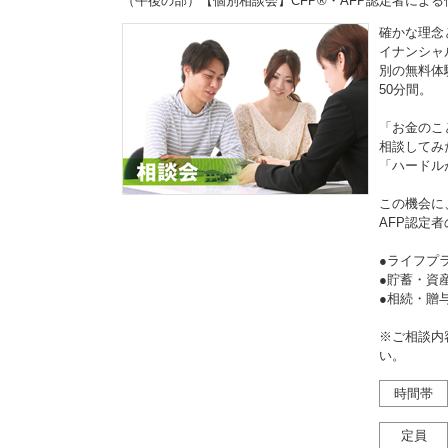
（午後の部）【個別相談会】CFP®・AFP認定者によ
確かな理念
イナンシャ
別の無料体
50分間。
「お金のこ
相談してみ
「ハードル
この機会に
AFP認定
●ライフプ
●貯蓄・資
●相続・
※ご相談内
い。
時間帯
定員