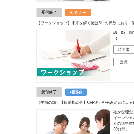
セミナー
受付終了
【ワークショップ】未来を解く鍵は6つの係数にあり！
講 師：岡本 
ｰ）
時間帯
定員
相談会
受付終了
（午前の部）【個別相談会】CFP®・AFP認定者によ
確かな理念
イナンシャ
別の無料体
50分間。