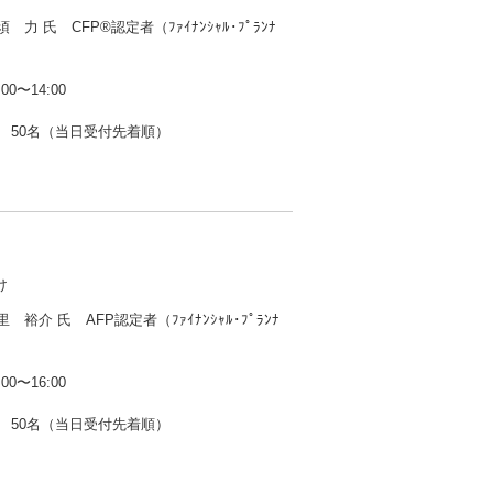
力 氏 CFP®認定者（ﾌｧｲﾅﾝｼｬﾙ･ﾌﾟﾗﾝﾅ
0〜14:00
50名（当日受付先着順）
け
裕介 氏 AFP認定者（ﾌｧｲﾅﾝｼｬﾙ･ﾌﾟﾗﾝﾅ
0〜16:00
50名（当日受付先着順）