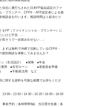
る個別の無料体験相談会
と信念に裏打ちされた日本FP協会認定のファ
ル・プランナー、CFP®・AFP認定者による個
験相談会を行います。相談時間は１組当たり
とをFP（ファイナンシャル・プランナー）に
たいけど不安…」
が高そうで一歩踏み出せない…」
、まずは無料で沖縄で活動しているCFP®・
者の個別相談を体験してみませんか？
ラン（生活設計） ●保険 ●年金
産運用 ●住宅ローン ●老後資金準備
贈与 ●不動産活用 など
容に関する資料を可能な範囲でお持ちくださ
13:00～13:50
/
14:30～15:20
/
16:00～16:50
事前予約：各時間帯8組 当日受付先着：各