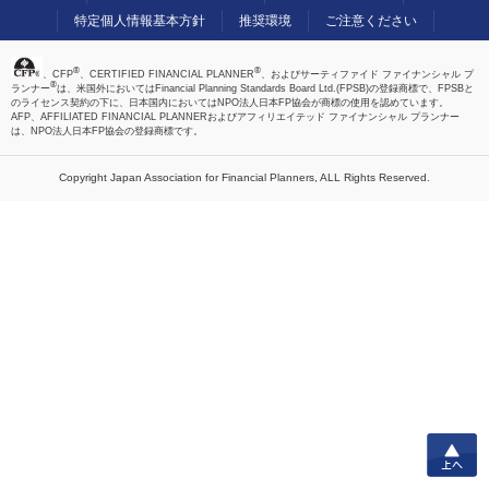
特定個人情報基本方針
推奨環境
ご注意ください
®
®
、CFP
、CERTIFIED FINANCIAL PLANNER
、およびサーティファイド ファイナンシャル プ
®
ランナー
は、米国外においてはFinancial Planning Standards Board Ltd.(FPSB)の登録商標で、FPSBと
のライセンス契約の下に、日本国内においてはNPO法人日本FP協会が商標の使用を認めています。
AFP、AFFILIATED FINANCIAL PLANNERおよびアフィリエイテッド ファイナンシャル プランナー
は、NPO法人日本FP協会の登録商標です。
Copyright Japan Association for Financial Planners,
ALL Rights Reserved.
上へ