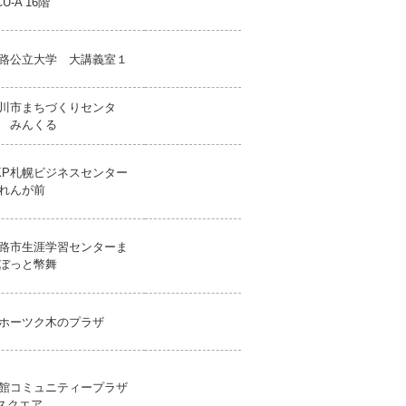
CU-A 16階
路公立大学 大講義室１
川市まちづくりセンタ
 みんくる
KP札幌ビジネスセンター
れんが前
路市生涯学習センターま
ぼっと幣舞
ホーツク木のプラザ
館コミュニティープラザ
スクエア