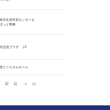
路市生涯学習センターま
ぼっと幣舞
田交流プラザ ３F
雪クリスタルホール
10
11
>
>>