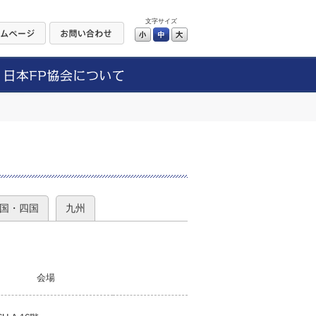
文字サイズ
小
中
大
）
国・四国
九州
会場