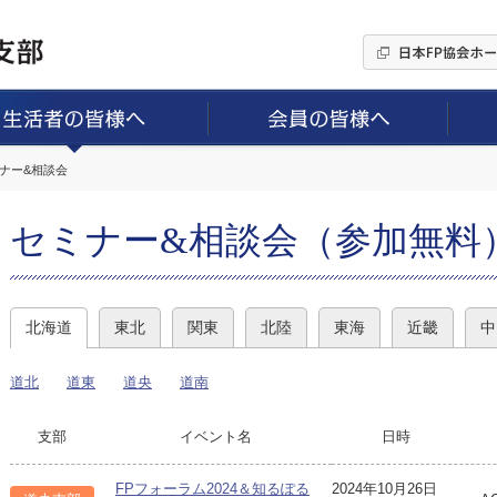
ミナー&相談会
セミナー&相談会（参加無料
北海道
東北
関東
北陸
東海
近畿
中
道北
道東
道央
道南
支部
イベント名
日時
FPフォーラム2024＆知るぽる
2024年10月26日