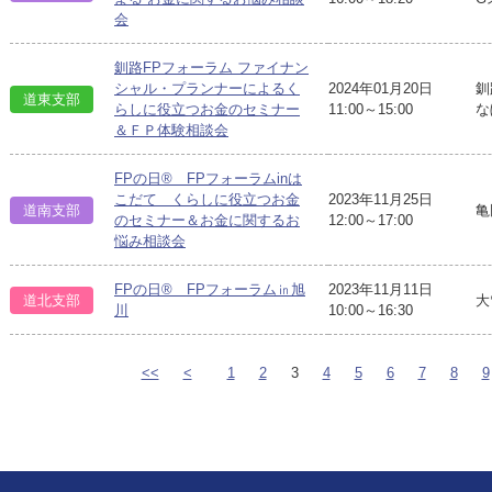
会
釧路FPフォーラム ファイナン
シャル・プランナーによるく
2024年01月20日
釧
道東支部
らしに役立つお金のセミナー
11:00～15:00
な
＆ＦＰ体験相談会
FPの日® FPフォーラムinは
こだて くらしに役立つお金
2023年11月25日
道南支部
亀
のセミナー＆お金に関するお
12:00～17:00
悩み相談会
FPの日® FPフォーラム㏌旭
2023年11月11日
道北支部
大
川
10:00～16:30
<<
<
1
2
3
4
5
6
7
8
9