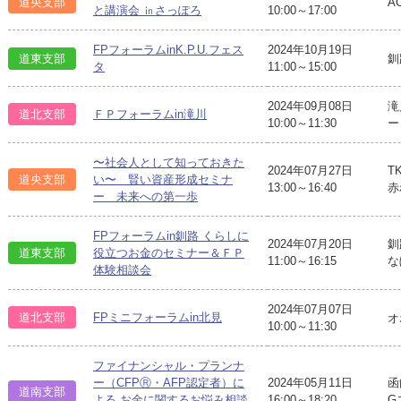
道央支部
A
と講演会 ㏌さっぽろ
10:00～17:00
FPフォーラムinK.P.U.フェス
2024年10月19日
道東支部
釧
タ
11:00～15:00
2024年09月08日
滝
道北支部
ＦＰフォーラムin滝川
10:00～11:30
ー
〜社会人として知っておきた
2024年07月27日
T
道央支部
い〜 賢い資産形成セミナ
13:00～16:40
赤
ー 未来への第一歩
FPフォーラムin釧路 くらしに
2024年07月20日
釧
道東支部
役立つお金のセミナー＆ＦＰ
11:00～16:15
な
体験相談会
2024年07月07日
道北支部
FPミニフォーラムin北見
オ
10:00～11:30
ファイナンシャル・プランナ
ー（CFPⓇ・AFP認定者）に
2024年05月11日
函
道南支部
よる お金に関するお悩み相談
16:00～18:20
G