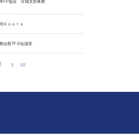
本FP協会 宮城支部事務
岡Ｋｎｏｔｓ
都会館7F-D会議室
7
>
>>