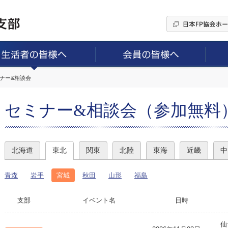
ミナー&相談会
セミナー&相談会（参加無料
北海道
東北
関東
北陸
東海
近畿
中
青森
岩手
宮城
秋田
山形
福島
支部
イベント名
日時
仙