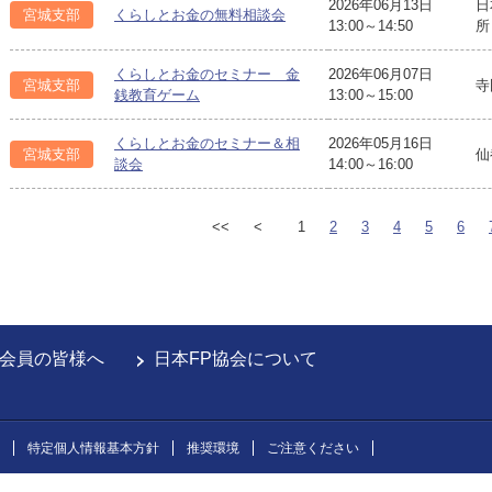
2026年06月13日
日
宮城支部
くらしとお金の無料相談会
13:00～14:50
所
くらしとお金のセミナー 金
2026年06月07日
宮城支部
寺
銭教育ゲーム
13:00～15:00
くらしとお金のセミナー＆相
2026年05月16日
宮城支部
仙
談会
14:00～16:00
<<
<
1
2
3
4
5
6
会員の皆様へ
日本FP協会について
特定個人情報基本方針
推奨環境
ご注意ください