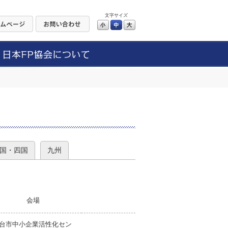
文字サイズ
小
中
大
）
国・四国
九州
会場
台市中小企業活性化セン