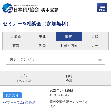
セミナー&相談会（参加無料）
北海道
東北
関東
北陸
東海
近畿
中国・四国
九州
選択してください
支部
日時
イベント名
会場
2026年07月25日
長野支部
13:30～16:45
豊科交流学習センター「き
FPフォーラムin安曇野
ぼう」