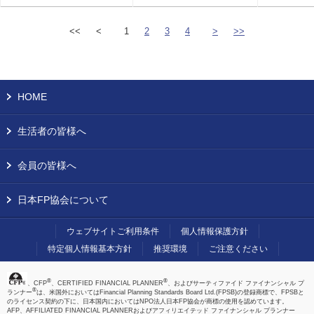
<<
<
1
2
3
4
>
>>
HOME
生活者の皆様へ
会員の皆様へ
日本FP協会について
ウェブサイトご利用条件
個人情報保護方針
特定個人情報基本方針
推奨環境
ご注意ください
®
®
、CFP
、CERTIFIED FINANCIAL PLANNER
、およびサーティファイド ファイナンシャル プ
®
ランナー
は、米国外においてはFinancial Planning Standards Board Ltd.(FPSB)の登録商標で、FPSBと
のライセンス契約の下に、日本国内においてはNPO法人日本FP協会が商標の使用を認めています。
AFP、AFFILIATED FINANCIAL PLANNERおよびアフィリエイテッド ファイナンシャル プランナー