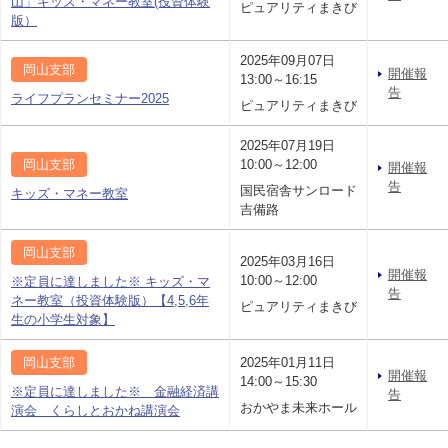
山」キッズ・マネー教室(投資体験
ピュアリティまきび
版）
2025年09月07日
岡山支部
開催報
13:00～16:15
告
ライフプランセミナー2025
ピュアリティまきび
2025年07月19日
岡山支部
10:00～12:00
開催報
告
国民宿舎サンロード
キッズ・マネー教室
吉備路
岡山支部
2025年03月16日
開催報
10:00～12:00
※定員に達しました※ キッズ・マ
告
ネー教室（投資体験版）【4,5,6年
ピュアリティまきび
生の小学生対象】
岡山支部
2025年01月11日
開催報
14:00～15:30
※定員に達しました※ 金融経済講
告
おかやま未来ホール
演会 くらしとおかね講演会