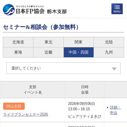
セミナー&相談会（参加無料）
北海道
東北
関東
北陸
東海
近畿
中国・四国
九州
選択してください
支部
日時
イベント名
会場
2026年09月06日
岡山支部
詳細・
13:00～16:15
申込
ライフプランセミナー2026
ピュアリティまきび