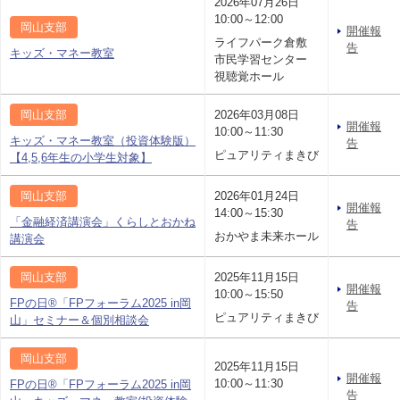
2026年07月26日
10:00～12:00
岡山支部
開催報
ライフパーク倉敷
告
キッズ・マネー教室
市民学習センター
視聴覚ホール
岡山支部
2026年03月08日
開催報
10:00～11:30
キッズ・マネー教室（投資体験版）
告
ピュアリティまきび
【4,5,6年生の小学生対象】
岡山支部
2026年01月24日
開催報
14:00～15:30
「金融経済講演会」くらしとおかね
告
おかやま未来ホール
講演会
岡山支部
2025年11月15日
開催報
10:00～15:50
FPの日®「FPフォーラム2025 in岡
告
ピュアリティまきび
山」セミナー＆個別相談会
岡山支部
2025年11月15日
開催報
10:00～11:30
FPの日®「FPフォーラム2025 in岡
告