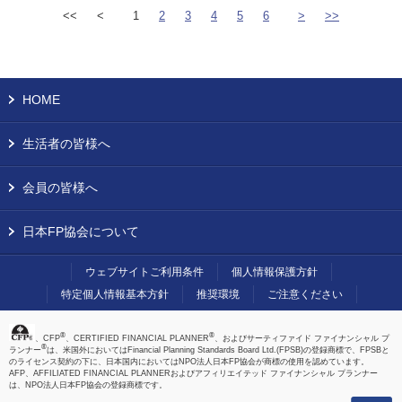
<<
<
1
2
3
4
5
6
>
>>
HOME
生活者の皆様へ
会員の皆様へ
日本FP協会について
ウェブサイトご利用条件
個人情報保護方針
特定個人情報基本方針
推奨環境
ご注意ください
®
®
、CFP
、CERTIFIED FINANCIAL PLANNER
、およびサーティファイド ファイナンシャル プ
®
ランナー
は、米国外においてはFinancial Planning Standards Board Ltd.(FPSB)の登録商標で、FPSBと
のライセンス契約の下に、日本国内においてはNPO法人日本FP協会が商標の使用を認めています。
AFP、AFFILIATED FINANCIAL PLANNERおよびアフィリエイテッド ファイナンシャル プランナー
は、NPO法人日本FP協会の登録商標です。