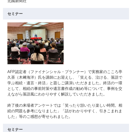
北國新聞社
セミナー
AFP認定者（ファイナンシャル・プランナー）で実務家のこころ亭
久茶（木﨑海洋）氏を講師にお迎えし、「笑える、泣ける、落語で
学ぶ相続・遺言・終活」と題しご講演いただきました。終活の一環
として、相続の事前対策や遺言書作成の勧め等について、事例を交
えながら落語風にわかりやすく解説していただきました。
終了後の来場者アンケートでは「笑ったり頷いたり楽しい時間。相
続の問題も参考になりました」「話がわかりやすく、引きこまれま
した」等のご感想が寄せられました。
セミナー