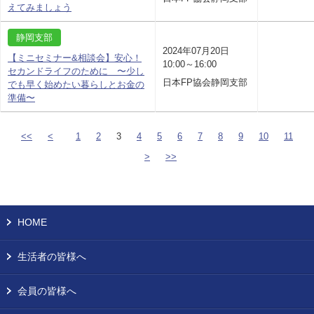
えてみましょう
静岡支部
2024年07月20日
【ミニセミナー&相談会】安心！
10:00～16:00
セカンドライフのために 〜少し
日本FP協会静岡支部
でも早く始めたい暮らしとお金の
準備〜
<<
<
1
2
3
4
5
6
7
8
9
10
11
>
>>
HOME
生活者の皆様へ
会員の皆様へ