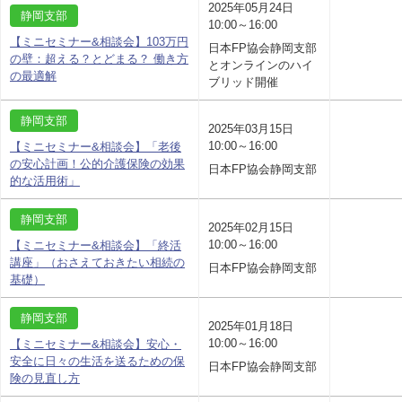
2025年05月24日
静岡支部
10:00～16:00
【ミニセミナー&相談会】103万円
日本FP協会静岡支部
の壁：超える？とどまる？ 働き方
とオンラインのハイ
の最適解
ブリッド開催
静岡支部
2025年03月15日
10:00～16:00
【ミニセミナー&相談会】「老後
の安心計画！公的介護保険の効果
日本FP協会静岡支部
的な活用術」
静岡支部
2025年02月15日
10:00～16:00
【ミニセミナー&相談会】「終活
講座」（おさえておきたい相続の
日本FP協会静岡支部
基礎）
静岡支部
2025年01月18日
10:00～16:00
【ミニセミナー&相談会】安心・
安全に日々の生活を送るための保
日本FP協会静岡支部
険の見直し方