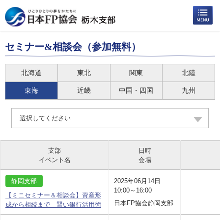
セミナー&相談会（参加無料）
北海道
東北
関東
北陸
東海
近畿
中国・四国
九州
選択してください
支部
日時
イベント名
会場
静岡支部
2025年06月14日
10:00～16:00
【ミニセミナー＆相談会】資産形
日本FP協会静岡支部
成から相続まで 賢い銀行活用術