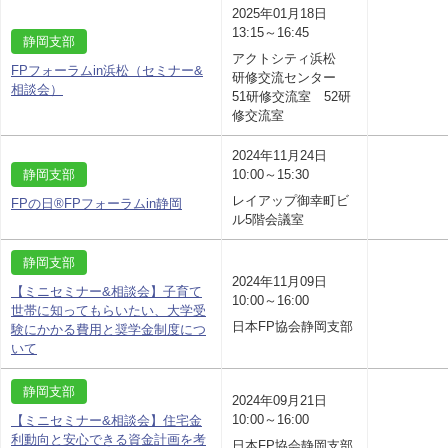
2025年01月18日
13:15～16:45
静岡支部
アクトシティ浜松
FPフォーラムin浜松（セミナー&
研修交流センター
相談会）
51研修交流室 52研
修交流室
2024年11月24日
静岡支部
10:00～15:30
レイアップ御幸町ビ
FPの日®FPフォーラムin静岡
ル5階会議室
静岡支部
2024年11月09日
【ミニセミナー&相談会】子育て
10:00～16:00
世帯に知ってもらいたい、大学受
日本FP協会静岡支部
験にかかる費用と奨学金制度につ
いて
静岡支部
2024年09月21日
10:00～16:00
【ミニセミナー&相談会】住宅金
利動向と安心できる資金計画を考
日本FP協会静岡支部