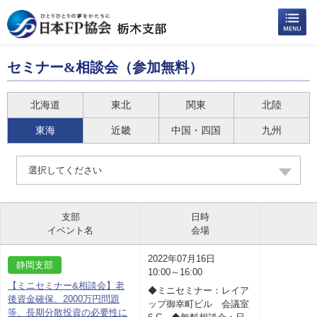
セミナー&相談会（参加無料）
北海道
東北
関東
北陸
東海
近畿
中国・四国
九州
選択してください
支部
日時
イベント名
会場
2022年07月16日
静岡支部
10:00～16:00
【ミニセミナー&相談会】老
◆ミニセミナー：レイア
後資金確保、2000万円問題
ップ御幸町ビル 会議室
等、長期分散投資の必要性に