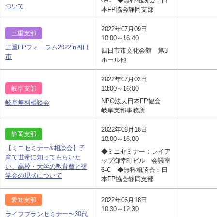
6-C ◆無料相談会：日
ついて
本FP協会静岡支部
2022年07月09日
三重支部
10:00～16:40
三重FPフォーラム2022in四日
四日市市文化会館 第3
市
ホール他
2022年07月02日
岐阜支部
13:00～16:00
NPO法人日本FP協会
岐阜無料相談会
岐阜支部事務所
2022年06月18日
静岡支部
10:00～16:00
【ミニセミナー&相談会】子
◆ミニセミナー：レイア
育て世帯に知ってもらいた
ップ御幸町ビル 会議室
い、高校・大学の教育費と奨
6-C ◆無料相談会：日
学金の現状について
本FP協会静岡支部
愛知支部
2022年06月18日
10:30～12:30
ライフプランセミナー〜30代