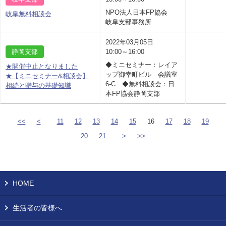
NPO法人日本FP協会
岐阜無料相談会
岐阜支部事務所
2022年03月05日
静岡支部
10:00～16:00
◆ミニセミナー：レイア
★開催中止となりました
ップ御幸町ビル 会議室
★【ミニセミナー&相談会】
6-C ◆無料相談会：日
相続と贈与の基礎知識
本FP協会静岡支部
<<
<
11
12
13
14
15
16
17
18
19
20
21
>
>>
HOME
生活者の皆様へ