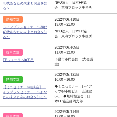
NPO法人 日本FP協
40代あなたの未来とお金を知
会 東海ブロック事務所
る〜
愛知支部
2022年06月10日
19:00～21:00
ライフプランセミナー〜30代
NPO法人 日本FP協
40代あなたの未来とお金を知
会 東海ブロック事務所
る〜
2022年06月05日
岐阜支部
11:00～12:00
下呂市市民会館 (大会議
FPフォーラムin下呂
室)
2022年05月21日
静岡支部
10:00～16:00
◆ミニセミナー：レイア
【ミニセミナー&相談会】ラ
ップ御幸町ビル 会議室
イフプランセミナー 〜あな
6-C ◆無料相談会：日
たの未来と今のお金を知る〜
本FP協会静岡支部
2022年05月14日
岐阜支部
13:00～16:00