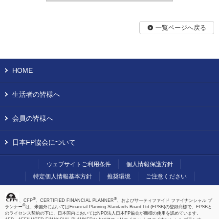
一覧ページへ戻る
HOME
生活者の皆様へ
会員の皆様へ
日本FP協会について
ウェブサイトご利用条件
個人情報保護方針
特定個人情報基本方針
推奨環境
ご注意ください
®
®
、CFP
、CERTIFIED FINANCIAL PLANNER
、およびサーティファイド ファイナンシャル プ
®
ランナー
は、米国外においてはFinancial Planning Standards Board Ltd.(FPSB)の登録商標で、FPSBと
のライセンス契約の下に、日本国内においてはNPO法人日本FP協会が商標の使用を認めています。