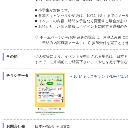
■ 小学生が対象です。
■ 参加のキャンセルや変更は、10/11（金）までにメ
■ イベントの内容・時間を予告なく変更する場合があり
■ お預かりした個人情報は当イベントに関する通知の
◇ ホームページからお申込みの場合は、お申込み後に
「申込み内容確認メール」にて 参加受付を完了とさ
その他
◇天候等により、イベントが中止される場合は「日本Ｆ
すので、ご来場前にご確認下さい。（やむをえず予告な
チラシデータ
10.14キッズチラシ（PDF/771.3
お問合せ先
日本FP協会 岡山支部