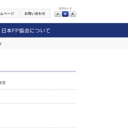
文字サイズ
小
中
大
室
教室