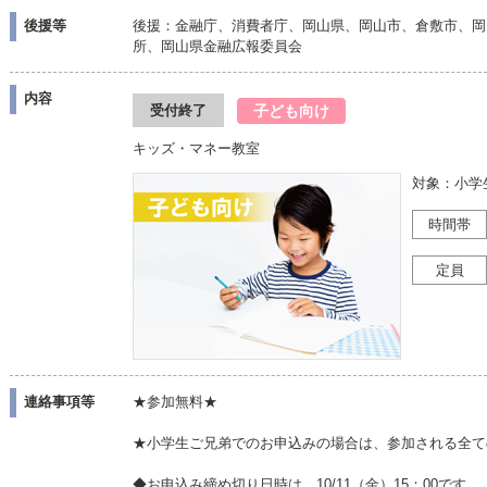
後援等
後援：金融庁、消費者庁、岡山県、岡山市、倉敷市、岡
所、岡山県金融広報委員会
内容
子ども向け
受付終了
キッズ・マネー教室
対象：小学
時間帯
定員
連絡事項等
★参加無料★
★小学生ご兄弟でのお申込みの場合は、参加される全て
◆お申込み締め切り日時は 10/11（金）15：00です