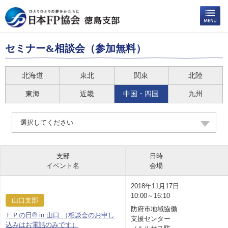
セミナー&相談会（参加無料）
北海道
東北
関東
北陸
東海
近畿
中国・四国
九州
選択してください
支部
日時
イベント名
会場
2018年11月17日
10:00～16:10
山口支部
防府市地域協働
ＦＰの日® in 山口 （相談会のお申し
支援センター
込みはお電話のみです）