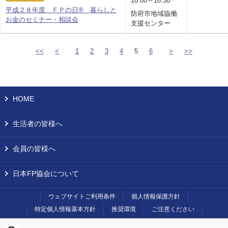
10:00～16:30
平成２８年度 ＦＰの日® 暮らしと
防府市地域協働
お金のセミナー・相談会
支援センター
<<
<
1
2
3
4
5
6
>
>>
HOME
生活者の皆様へ
会員の皆様へ
日本FP協会について
ウェブサイトご利用条件
個人情報保護方針
特定個人情報基本方針
推奨環境
ご注意ください