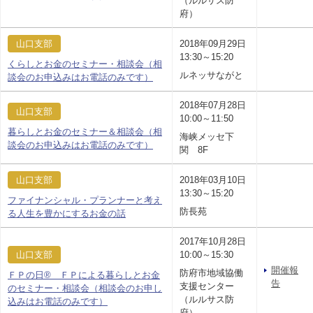
（ルルサス防
府）
山口支部
2018年09月29日
13:30～15:20
くらしとお金のセミナー・相談会（相
ルネッサながと
談会のお申込みはお電話のみです）
2018年07月28日
山口支部
10:00～11:50
暮らしとお金のセミナー＆相談会（相
海峡メッセ下
談会のお申込みはお電話のみです）
関 8F
山口支部
2018年03月10日
13:30～15:20
ファイナンシャル・プランナーと考え
防長苑
る人生を豊かにするお金の話
2017年10月28日
山口支部
10:00～15:30
開催報
防府市地域協働
ＦＰの日® ＦＰによる暮らしとお金
告
支援センター
のセミナー・相談会（相談会のお申し
（ルルサス防
込みはお電話のみです）
府）