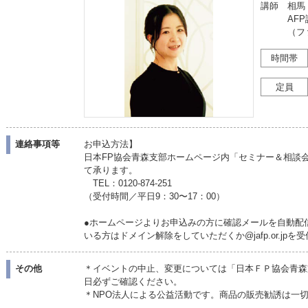
講師 相馬
AFP
（ファイ
時間帯
定員
連絡事項等
お申込方法】
日本FP協会青森支部ホームページ内「セミナー＆相談
て承ります。
TEL：0120-874-251
（受付時間／平日9：30〜17：00）
●ホームページよりお申込みの方に確認メールを自動配
いる方はドメイン解除をしていただくか@jafp.or.jp
その他
＊イベントの中止、変更については「日本ＦＰ協会青森
日必ずご確認ください。
＊NPO法人による公益活動です。商品の販売勧誘は一