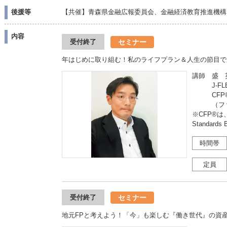
後援等
【共催】青森県金融広報委員会、金融経済教育推進機構（J
内容
セミナー
受付終了
年はじめに取り組む！私のライフプラン＆人生の節目で
講師 盛 
J-FLE
CFP®
（ファイ
※CFP®は、
Standar
時間帯
定員
セミナー
受付終了
地元FPと考えよう！「今」も楽しむ『働き世代』の資