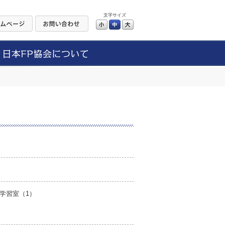
文字サイズ
小
中
大
学習室（1）