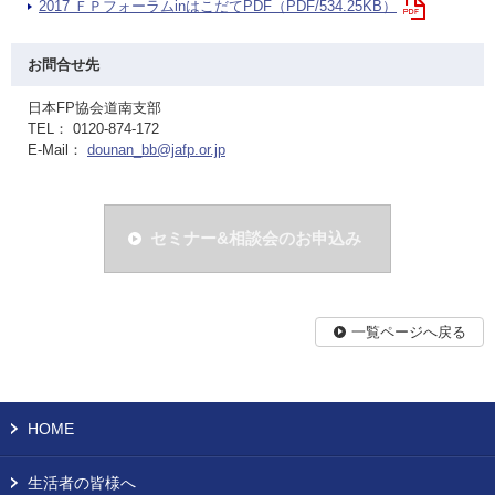
2017 ＦＰフォーラムinはこだてPDF（PDF/534.25KB）
お問合せ先
日本FP協会道南支部
TEL： 0120-874-172
E-Mail：
dounan_bb@jafp.or.jp
セミナー&相談会のお申込み
一覧ページへ戻る
HOME
生活者の皆様へ