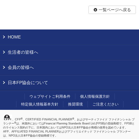
一覧ページへ戻る
HOME
生活者の皆様へ
会員の皆様へ
日本FP協会について
ウェブサイトご利用条件
個人情報保護方針
特定個人情報基本方針
推奨環境
ご注意ください
®
®
、CFP
、CERTIFIED FINANCIAL PLANNER
、およびサーティファイド ファイナンシャル プ
®
ランナー
は、米国外においてはFinancial Planning Standards Board Ltd.(FPSB)の登録商標で、FPSBと
のライセンス契約の下に、日本国内においてはNPO法人日本FP協会が商標の使用を認めています。
AFP、AFFILIATED FINANCIAL PLANNERおよびアフィリエイテッド ファイナンシャル プランナー
は、NPO法人日本FP協会の登録商標です。