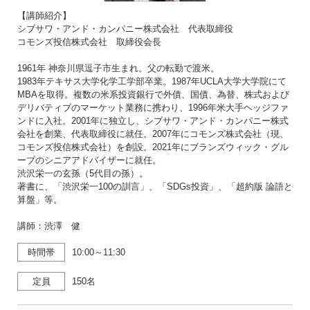
【講師紹介】
シブサワ・アンド・カンパニー株式会社 代表取締役
コモンズ投信株式会社 取締役会長
1961年 神奈川県逗子市生まれ。父の転勤で渡米。
1983年テキサス大学化学工学部卒業。1987年UCLA大学大学院にて
MBAを取得。複数の米系投資銀行で外債、国債、為替、株式および
デリバティブのマーケット業務に携わり、1996年米大手ヘッジファ
ンドに入社。2001年に独立し、シブサワ・アンド・カンパニー株式
会社を創業、代表取締役に就任。2007年にコモンズ株式会社（現、
コモンズ投信株式会社）を創設。2021年にブランズウィック・グル
ープのシニアアドバイザーに就任。
渋沢栄一の玄孫（5代目の孫）。
著書に、「渋沢栄一100の訓言」、「SDGs投資」、「超約版 論語と
算盤」等。
講師：渋澤 健
時間帯
10:00～11:30
定員
150名