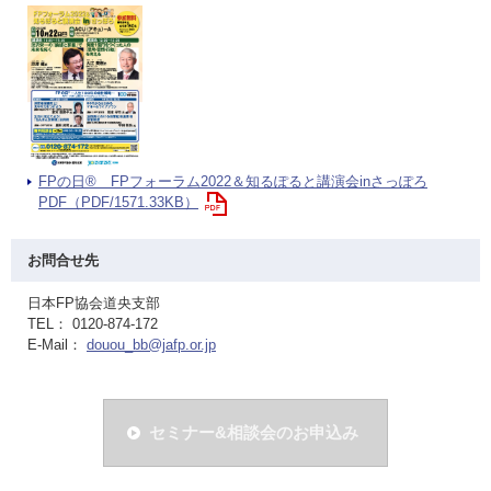
FPの日® FPフォーラム2022＆知るぽると講演会inさっぽろ
PDF（PDF/1571.33KB）
お問合せ先
日本FP協会道央支部
TEL： 0120-874-172
E-Mail：
douou_bb@jafp.or.jp
セミナー&相談会のお申込み