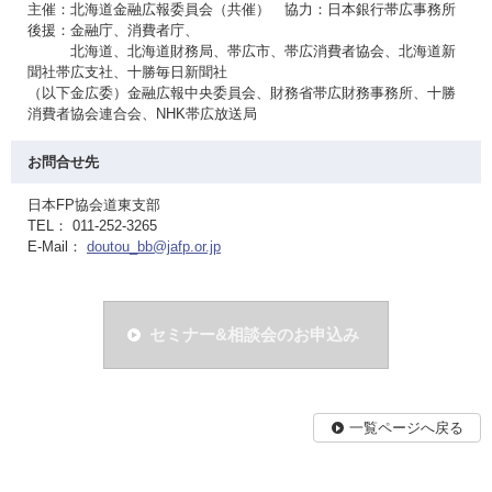
主催：北海道金融広報委員会（共催） 協力：日本銀行帯広事務所
後援：金融庁、消費者庁、
北海道、北海道財務局、帯広市、帯広消費者協会、北海道新
聞社帯広支社、十勝毎日新聞社
（以下金広委）金融広報中央委員会、財務省帯広財務事務所、十勝
消費者協会連合会、NHK帯広放送局
お問合せ先
日本FP協会道東支部
TEL： 011-252-3265
E-Mail：
doutou_bb@jafp.or.jp
セミナー&相談会のお申込み
一覧ページへ戻る