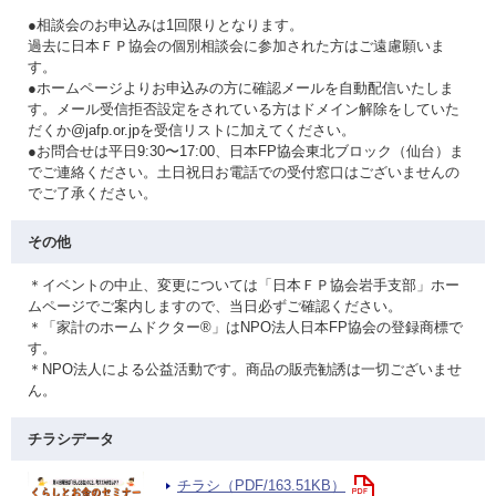
●相談会のお申込みは1回限りとなります。
過去に日本ＦＰ協会の個別相談会に参加された方はご遠慮願いま
す。
●ホームページよりお申込みの方に確認メールを自動配信いたしま
す。メール受信拒否設定をされている方はドメイン解除をしていた
だくか@jafp.or.jpを受信リストに加えてください。
●お問合せは平日9:30〜17:00、日本FP協会東北ブロック（仙台）ま
でご連絡ください。土日祝日お電話での受付窓口はございませんの
でご了承ください。
その他
＊イベントの中止、変更については「日本ＦＰ協会岩手支部」ホー
ムページでご案内しますので、当日必ずご確認ください。
＊「家計のホームドクター®」はNPO法人日本FP協会の登録商標で
す。
＊NPO法人による公益活動です。商品の販売勧誘は一切ございませ
ん。
チラシデータ
チラシ（PDF/163.51KB）