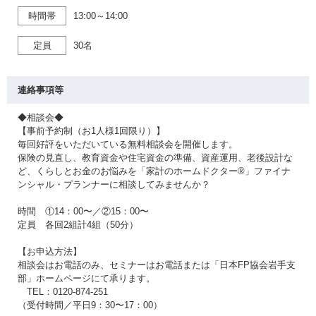
時間帯
13:00～14:00
定員
30名
連絡事項等
◆相談会◆
【事前予約制（お1人様1回限り）】
毎回好評をいただいている無料相談会を開催します。
保険の見直し、教育資金や住宅資金の準備、資産運用、老後設計な
ど、くらしとお金のお悩みを「家計のホームドクター®」ファイナ
ンシャル・プランナーに相談してみませんか？
時間 ①14：00〜／②15：00〜
定員 各回2組計4組（50分）
【お申込方法】
相談会はお電話のみ、セミナーはお電話または「日本FP協会岩手支
部」ホームページにて承ります。
TEL：0120-874-251
（受付時間／平日9：30〜17：00）