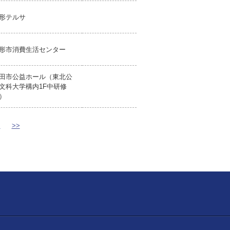
形テルサ
形市消費生活センター
田市公益ホール（東北公
文科大学構内1F中研修
）
>
>>