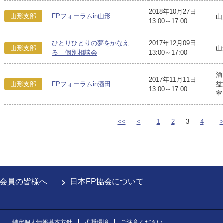
2018年10月27日
山形支部
FPフォーラムin山形
山
13:00～17:00
ひとりひとりの夢をかなえ
2017年12月09日
山形支部
山
る 個別相談会
13:00～17:00
酒
2017年11月11日
山形支部
FPフォーラムin酒田
益
13:00～17:00
室
<<
<
1
2
3
4
会員の皆様へ
日本FP協会について
特定個人情報基本方針
推奨環境
ご注意ください