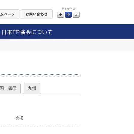
文字サイズ
小
中
大
）
国・四国
九州
会場