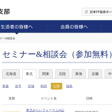
ミナー&相談会
セミナー&相談会（参加無料
北海道
東北
関東
北陸
東海
近畿
中
青森
岩手
宮城
秋田
山形
福島
支部
イベント名
日時
東北みらいフォーラムin山