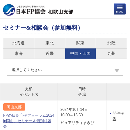
セミナー&相談会（参加無料）
北海道
東北
関東
北陸
東海
近畿
中国・四国
九州
選択してください
支部
日時
イベント名
会場
岡山支部
2024年10月14日
開催報
10:00～15:50
FPの日®「FPフォーラム2024
告
in岡山」セミナー＆個別相談
ピュアリティまきび
会