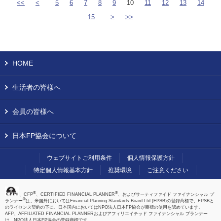
<<
<
5
6
7
8
9
10
11
12
13
14
15
>
>>
HOME
生活者の皆様へ
会員の皆様へ
日本FP協会について
ウェブサイトご利用条件
個人情報保護方針
特定個人情報基本方針
推奨環境
ご注意ください
®
®
、CFP
、CERTIFIED FINANCIAL PLANNER
、およびサーティファイド ファイナンシャル プ
®
ランナー
は、米国外においてはFinancial Planning Standards Board Ltd.(FPSB)の登録商標で、FPSBと
のライセンス契約の下に、日本国内においてはNPO法人日本FP協会が商標の使用を認めています。
AFP、AFFILIATED FINANCIAL PLANNERおよびアフィリエイテッド ファイナンシャル プランナー
は、NPO法人日本FP協会の登録商標です。