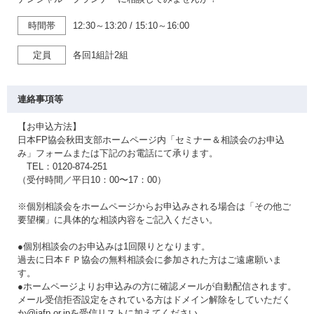
時間帯
12:30～13:20
/
15:10～16:00
定員
各回1組計2組
連絡事項等
【お申込方法】
日本FP協会秋田支部ホームページ内「セミナー＆相談会のお申込
み」フォームまたは下記のお電話にて承ります。
TEL：0120-874-251
（受付時間／平日10：00〜17：00）
※個別相談会をホームページからお申込みされる場合は「その他ご
要望欄」に具体的な相談内容をご記入ください。
●個別相談会のお申込みは1回限りとなります。
過去に日本ＦＰ協会の無料相談会に参加された方はご遠慮願いま
す。
●ホームページよりお申込みの方に確認メールが自動配信されます。
メール受信拒否設定をされている方はドメイン解除をしていただく
か@jafp.or.jpを受信リストに加えてください。