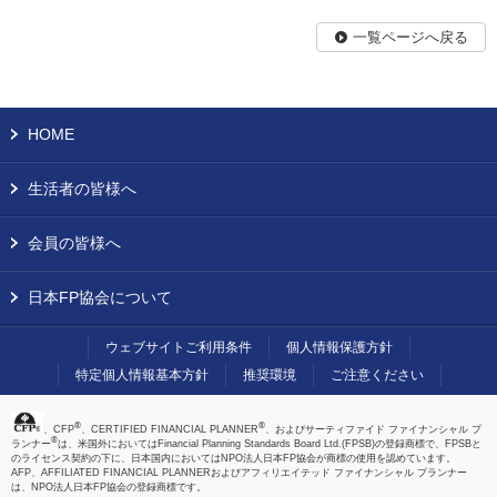
一覧ページへ戻る
HOME
生活者の皆様へ
会員の皆様へ
日本FP協会について
ウェブサイトご利用条件
個人情報保護方針
特定個人情報基本方針
推奨環境
ご注意ください
®
®
、CFP
、CERTIFIED FINANCIAL PLANNER
、およびサーティファイド ファイナンシャル プ
®
ランナー
は、米国外においてはFinancial Planning Standards Board Ltd.(FPSB)の登録商標で、FPSBと
のライセンス契約の下に、日本国内においてはNPO法人日本FP協会が商標の使用を認めています。
AFP、AFFILIATED FINANCIAL PLANNERおよびアフィリエイテッド ファイナンシャル プランナー
は、NPO法人日本FP協会の登録商標です。