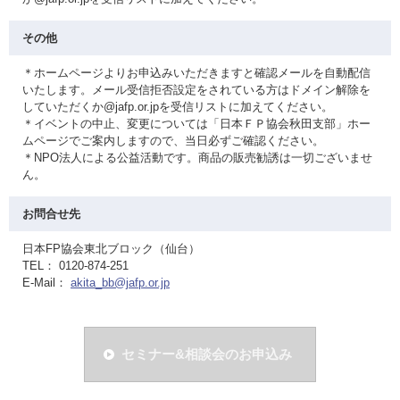
その他
＊ホームページよりお申込みいただきますと確認メールを自動配信
いたします。メール受信拒否設定をされている方はドメイン解除を
していただくか@jafp.or.jpを受信リストに加えてください。
＊イベントの中止、変更については「日本ＦＰ協会秋田支部」ホー
ムページでご案内しますので、当日必ずご確認ください。
＊NPO法人による公益活動です。商品の販売勧誘は一切ございませ
ん。
お問合せ先
日本FP協会東北ブロック（仙台）
TEL： 0120-874-251
E-Mail：
akita_bb@jafp.or.jp
セミナー&相談会のお申込み