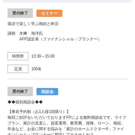
セミナー
受付終了
落語で楽しく学ぶ相続と終活
講師 木﨑 海洋氏
AFP認定者（ファイナンシャル・プランナー）
時間帯
13:30～15:00
定員
100名
相談会
受付終了
◆◆個別相談会◆◆
【事前予約制（お1人様1回限り）】
毎回ご好評をいただいておりますFPによる無料相談会です。ライフ
プラン、家計の見直し、資産運用、教育費、保険、ローン、相続、
年金など、お金に関する悩みを「家計のホームドクター®」ファイ
ナンシャル・プランナーに相談してみませんか？