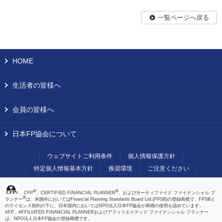
一覧ページへ戻る
HOME
生活者の皆様へ
会員の皆様へ
日本FP協会について
ウェブサイトご利用条件
個人情報保護方針
特定個人情報基本方針
推奨環境
ご注意ください
®
®
、CFP
、CERTIFIED FINANCIAL PLANNER
、およびサーティファイド ファイナンシャル プ
®
ランナー
は、米国外においてはFinancial Planning Standards Board Ltd.(FPSB)の登録商標で、FPSBと
のライセンス契約の下に、日本国内においてはNPO法人日本FP協会が商標の使用を認めています。
AFP、AFFILIATED FINANCIAL PLANNERおよびアフィリエイテッド ファイナンシャル プランナー
は、NPO法人日本FP協会の登録商標です。