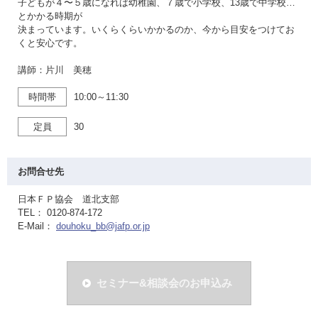
子どもが４〜５歳になれば幼稚園、７歳で小学校、13歳で中学校…
とかかる時期が
決まっています。いくらくらいかかるのか、今から目安をつけてお
くと安心です。
講師：片川 美穂
時間帯
10:00～11:30
定員
30
お問合せ先
日本ＦＰ協会 道北支部
TEL： 0120-874-172
E-Mail：
douhoku_bb@jafp.or.jp
セミナー&相談会のお申込み