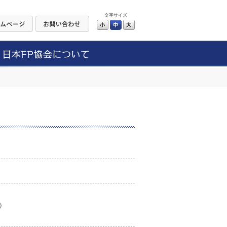
文字サイズ
小
中
大
）