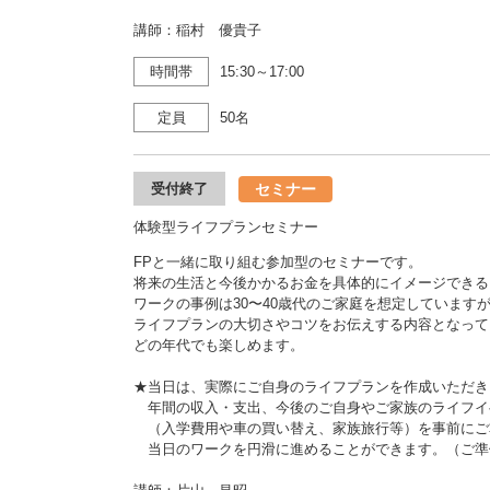
講師：稲村 優貴子
時間帯
15:30～17:00
定員
50名
セミナー
受付終了
体験型ライフプランセミナー
FPと一緒に取り組む参加型のセミナーです。
将来の生活と今後かかるお金を具体的にイメージできる
ワークの事例は30〜40歳代のご家庭を想定しています
ライフプランの大切さやコツをお伝えする内容となって
どの年代でも楽しめます。
★当日は、実際にご自身のライフプランを作成いただき
年間の収入・支出、今後のご自身やご家族のライフイ
（入学費用や車の買い替え、家族旅行等）を事前にご
当日のワークを円滑に進めることができます。（ご準