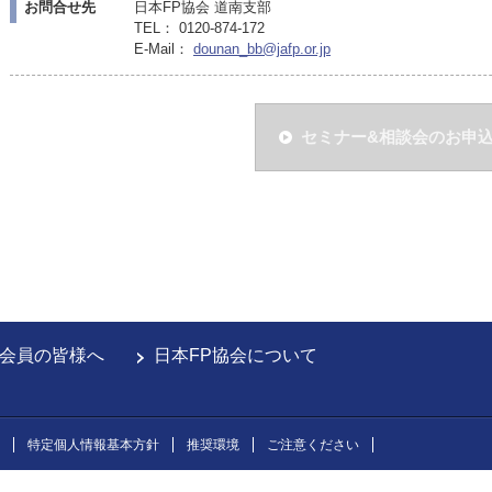
お問合せ先
日本FP協会 道南支部
TEL： 0120-874-172
E-Mail：
dounan_bb@jafp.or.jp
セミナー&相談会のお申
会員の皆様へ
日本FP協会について
特定個人情報基本方針
推奨環境
ご注意ください