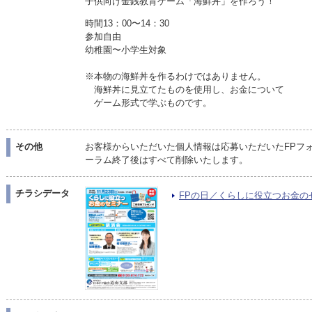
子供向け金銭教育ゲーム「海鮮丼」を作ろう！
時間13：00〜14：30
参加自由
幼稚園〜小学生対象
※本物の海鮮丼を作るわけではありません。
海鮮丼に見立てたものを使用し、お金について
ゲーム形式で学ぶものです。
その他
お客様からいただいた個人情報は応募いただいたFPフ
ーラム終了後はすべて削除いたします。
チラシデータ
FPの日／くらしに役立つお金のセミ