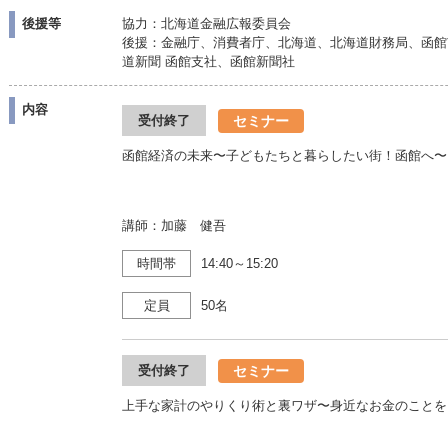
後援等
協力：北海道金融広報委員会
後援：金融庁、消費者庁、北海道、北海道財務局、函館
道新聞 函館支社、函館新聞社
内容
セミナー
受付終了
函館経済の未来〜子どもたちと暮らしたい街！函館へ〜
講師：加藤 健吾
時間帯
14:40～15:20
定員
50名
セミナー
受付終了
上手な家計のやりくり術と裏ワザ〜身近なお金のことを