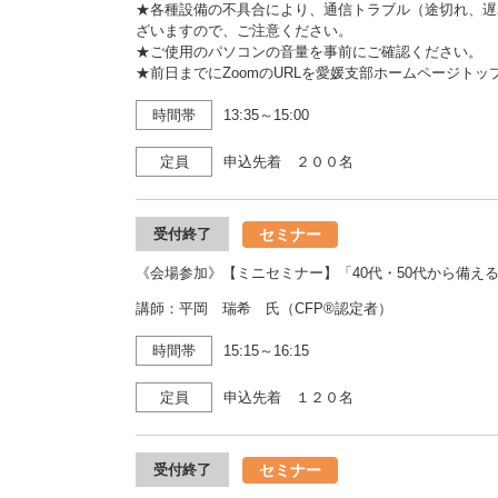
★各種設備の不具合により、通信トラブル（途切れ、遅
ざいますので、ご注意ください。
★ご使用のパソコンの音量を事前にご確認ください。
★前日までにZoomのURLを愛媛支部ホームページト
時間帯
13:35～15:00
定員
申込先着 ２００名
セミナー
受付終了
《会場参加》【ミニセミナー】「40代・50代から備え
講師：平岡 瑞希 氏（CFP®認定者）
時間帯
15:15～16:15
定員
申込先着 １２０名
セミナー
受付終了