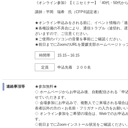
《オンライン参加》【ミニセミナー】「40代・50代か
講師：平岡 瑞希 氏（CFP®認定者）
★オンライン申込みをされる前に、イベント情報の「連
★各種設備の不具合により、通信トラブル（途切れ、遅
ざいますので、ご注意ください。
★ご使用のパソコンの音量を事前にご確認ください。
★前日までにZoomのURLを愛媛支部ホームページト
時間帯
15:15～16:15
定員
申込先着 ２００名
連絡事項等
★参加無料★
◇ ホームページからお申込み後、自動配信される「申
せていただきます。
◇ 会場参加にお申込みで、複数人でご来場される場合
表者以外の方の＜お名前・フリガナ＞の入力をお願いい
◇ オンライン参加をご希望の場合は、Webでのお申込
す。
◇前日までにZoomインストール状況をご確認くださ