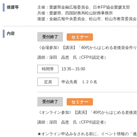
後援等
主催：愛媛県金融広報委員会、日本FP協会愛媛支部
共催：愛媛県、四国財務局松山財務事務所
後援：金融広報中央委員会、松山市、松山市教育委員会
内容
セミナー
受付終了
《会場参加》【講演】「40代からはじめる老後資金作
講師：深田 晶恵 氏（CFP®認定者）
時間帯
13:35～15:00
定員
申込先着 １２０名
セミナー
受付終了
《オンライン参加》【講演】「40代からはじめる老後
講師：深田 晶恵 氏（CFP®認定者）
★オンライン申込みをされる前に、イベント情報の「連