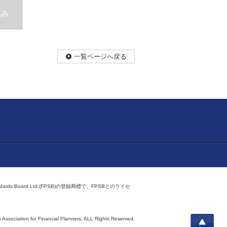
込み
一覧ページへ戻る
ndards Board Ltd.(FPSB)の登録商標で、FPSBとのライセ
上へ
 Association for Financial Planners,
ALL Rights Reserved.