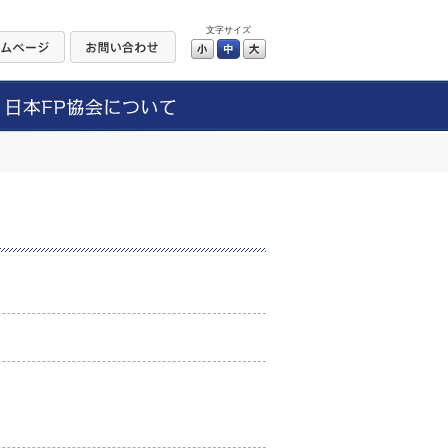
文字サイズ
小
中
大