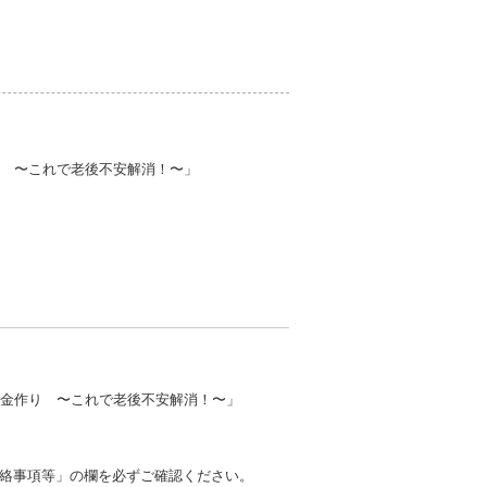
り 〜これで老後不安解消！〜」
資金作り 〜これで老後不安解消！〜」
絡事項等」の欄を必ずご確認ください。