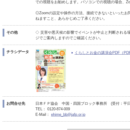
での視聴をお勧めします。パソコンでの視聴の場合、Zo
◎Zoomの設定や操作の方法、接続できないといった
ねますこと、あらかじめご了承ください。
その他
◇ 災害や悪天候の影響でイベントが中止と判断される
ジでご案内しますのでご確認ください。
チラシデータ
くらしとお金の講演会PDF（PDF/2
お問合せ先
日本ＦＰ協会 中国・四国ブロック事務所 (受付：平日10:
TEL： 0120-874-009
E-Mail：
ehime_bb@jafp.or.jp