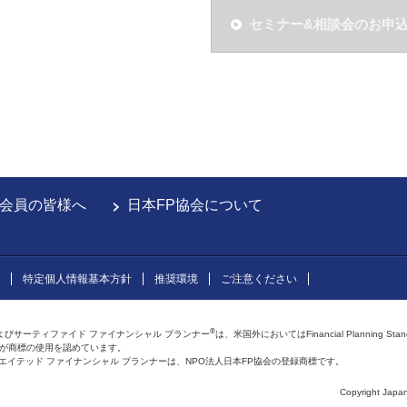
セミナー&相談会のお申
会員の皆様へ
日本FP協会について
特定個人情報基本方針
推奨環境
ご注意ください
®
よびサーティファイド ファイナンシャル プランナー
は、米国外においてはFinancial Planning Sta
会が商標の使用を認めています。
およびアフィリエイテッド ファイナンシャル プランナーは、NPO法人日本FP協会の登録商標です。
Copyright Japan