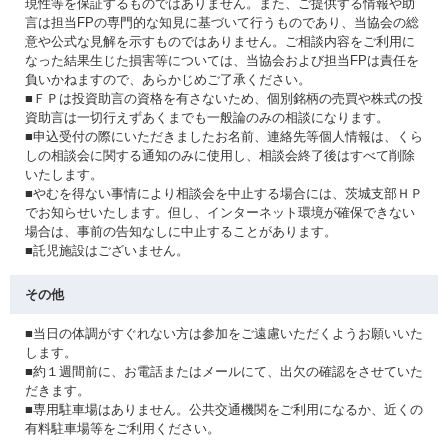
現性等を保証するものではありません。また、ご提供する情報や助
言は担当FPの専門的な知⾒に基づいて⾏うものであり、当協会の総
意や公式な⾒解を示すものではありません。ご相談内容をご利⽤に
なった結果⽣じた損害等については、当協会および担当FPは責任を
負いかねますので、あらかじめご了承ください。
■ＦＰは投資助言の資格を有さないため、個別銘柄の売買や株式の投
資助言は一切行えずあくまでも一般論のみの相談になります。
■申込受付の際にいただきましたお名前、連絡先等個人情報は、くら
しの相談会に関する通知のみに使用し、相談会終了後はすべて削除
いたします。
■やむを得ない事情により相談会を中止する場合には、茨城支部ＨＰ
でお知らせいたします。但し、インターネット環境が確保できない
場合は、事前の告知なしに中止することがあります。
■託児施設はございません。
その他
■当日の体調がすぐれない方は参加をご遠慮いただくようお願いいた
します。
■約１週間前に、お電話またはメールにて、出欠の確認をさせていた
だきます。
■専用駐車場はありません。公共交通機関をご利用になるか、近くの
有料駐車場等をご利用ください。