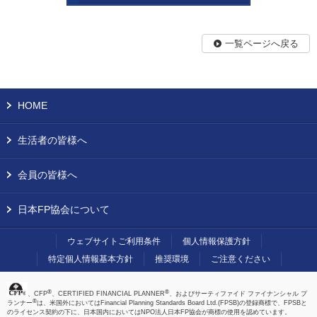
一覧ページへ戻る
HOME
生活者の皆様へ
会員の皆様へ
日本FP協会について
ウェブサイトご利用条件
個人情報保護方針
特定個人情報基本方針
推奨環境
ご注意ください
®
®
、CFP
、CERTIFIED FINANCIAL PLANNER
、およびサーティファイド ファイナンシャル プ
®
ランナー
は、米国外においてはFinancial Planning Standards Board Ltd.(FPSB)の登録商標で、FPSBと
のライセンス契約の下に、日本国内においてはNPO法人日本FP協会が商標の使用を認めています。