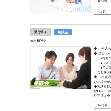
時間帯
定員
相談会
受付終了
無料相談会
◆ お申込
◆ 当日は
●毎月の収
●加入中
●年金定
などをお
◆ ご相談
だく場合が
◆相談者様
部FPの日
終了後は全
時間帯