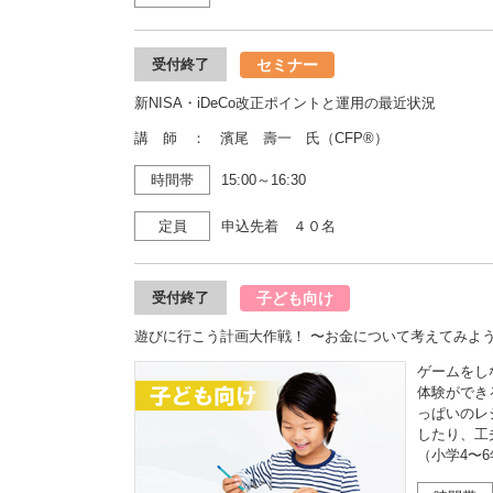
セミナー
受付終了
新NISA・iDeCo改正ポイントと運用の最近状況
講 師 ： 濱尾 壽一 氏（CFP®）
時間帯
15:00～16:30
定員
申込先着 ４０名
子ども向け
受付終了
遊びに行こう計画大作戦！ 〜お金について考えてみよ
ゲームをし
体験ができ
っぱいのレ
したり、工
（小学4〜