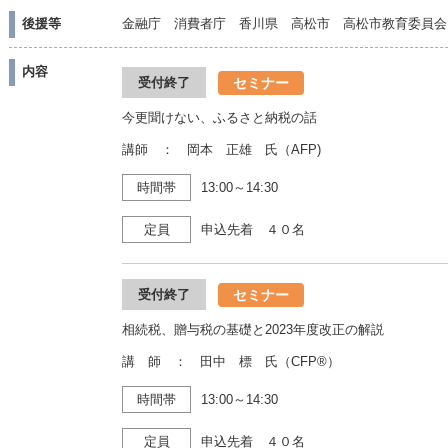
後援等
金融庁 消費者庁 香川県 高松市 高松市教育委員会
内容
セミナー
受付終了
今更聞けない、ふるさと納税の話
講師 ： 岡本 正雄 氏（AFP)
時間帯
13:00～14:30
定員
申込先着 ４０名
セミナー
受付終了
相続税、贈与税の基礎と2023年度改正の解説
講 師 ： 田中 標 氏（CFP®）
時間帯
13:00～14:30
定員
申込先着 ４０名