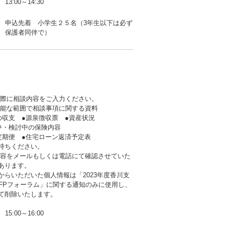
13:00～14:30
申込先着 小学生２５名（3年生以下は必ず
保護者同伴で）
の際に相談内容をご入力ください。
可能な範囲で相談事項に関する資料
支 ●源泉徴収票 ●資産状況
・検討中の保険内容
期便 ●住宅ローン返済予定表
持ちください。
内容をメールもしくは電話にて確認させていた
あります。
からいただいた個人情報は「2023年度香川支
®FPフォーラム」に関する通知のみに使用し、
て削除いたします。
15:00～16:00