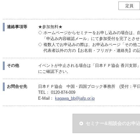
定員
連絡事項等
★参加無料★
◇ ホームページからセミナーをお申し込みの場合は、
「申込み内容確認メール」にて参加受付を完了とさせ
◇ 複数人でお申込みの際は、お申込みページ「その他
代表者以外の方の【お名前・フリガナ・連絡先】の記
その他
イベントが中止される場合は「日本ＦＰ協会 香川支部
にご確認下さい。
お問合せ先
日本ＦＰ協会 中国・四国ブロック事務所 (受付：平日10:
TEL： 0120-874-009
E-Mail：
kagawa_bb@jafp.or.jp
セミナー&相談会のお申