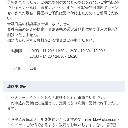
予約されましたら、ご病気やおケガなどのやむを得ないご事情以外
でのキャンセルはご遠慮ください。また、相談会当日無断でキャン
セルされた場合、再度のご予約は受け付けませんのでご留意くださ
い。
金融商品の勧誘等は一切ございません。
金融商品の紹介や提案、個別銘柄の選定及び具体的な運用の将来予
測はいたしません。
相談内容に関する資料がある場合はご持参ください。
時間帯
10:30～11:20
/
11:30～12:20
/
12:30～13:20
/
13:30～14:20
/
14:30～15:20
定員
15組
連絡事項等
※セミナー、くらしとお金の相談会ともに事前予約制です。
お申込み受付は先着順とし、定員になり次第、受付は終了いたし
ます。
※お申込み確認メールを返信いたしますので、mie_bb@jafp.or.jpか
らのメールを受信できるように設定をお願いします。なお、設定に