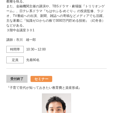
教鞭を執る。
また、金融機関主催の講演や、TBSドラマ・劇場版『トリリオンゲ
ーム』、日テレ系ドラマ『ちはやふる-めぐり-』の投資監修、ラジ
オ、TV番組への出演、新聞、雑誌への寄稿などメディアでも活躍。
主な著書に『知識ゼロからの株で3000万円貯める技術』（幻冬舎）
などがある。
３階中会議室３０1
講師：市川 雄一郎
時間帯
10:30～12:00
定員
先着80名
セミナー
受付終了
『子育て世代が知っておきたい教育費と資産形成』