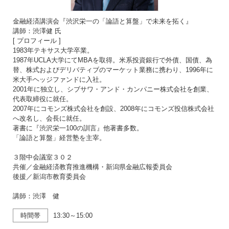
金融経済講演会『渋沢栄一の「論語と算盤」で未来を拓く』
講師：渋澤健 氏
[ プロフィール ]
1983年テキサス大学卒業。
1987年UCLA大学にてMBAを取得。米系投資銀行で外債、国債、為
替、株式およびデリバティブのマーケット業務に携わり、1996年に
米大手ヘッジファンドに入社。
2001年に独立し、シブサワ・アンド・カンパニー株式会社を創業、
代表取締役に就任。
2007年にコモンズ株式会社を創設、2008年にコモンズ投信株式会社
へ改名し、会長に就任。
著書に『渋沢栄一100の訓言』他著書多数。
「論語と算盤」経営塾を主宰。
３階中会議室３０２
共催／金融経済教育推進機構・新潟県金融広報委員会
後援／新潟市教育委員会
講師：渋澤 健
時間帯
13:30～15:00