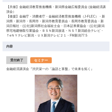
【共催】金融経済教育推進機構・新潟県金融広報委員会 (金融経済講
演会）
【後援】金融庁・消費者庁・金融経済教育推進機構（J-FLEC）・新
潟県・新潟市・長岡市・新潟市教育委員会・長岡市教育委員会・新
潟日報社・(公社)新潟県社会福祉士会・日本証券業協会・(公社)新潟
県宅地建物取引業協会・ＢＳＮ新潟放送・ＮＳＴ新潟総合テレビ・
ＴeＮＹテレビ新潟・ＵＸ新潟テレビ２１・FM新潟77.5
内容
セミナー
受付終了
金融経済講演会『渋沢栄一の「論語と算盤」で未来を拓く』