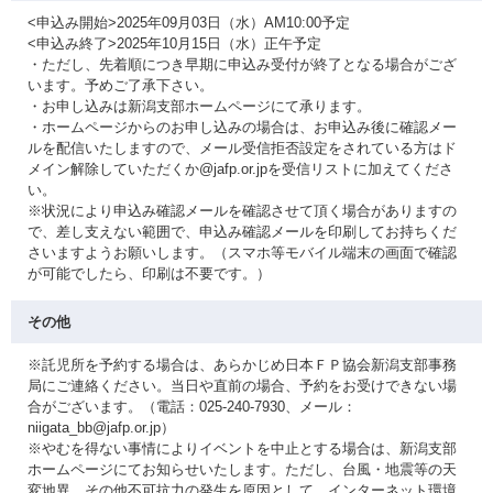
<申込み開始>2025年09月03日（水）AM10:00予定
<申込み終了>2025年10月15日（水）正午予定
・ただし、先着順につき早期に申込み受付が終了となる場合がござ
います。予めご了承下さい。
・お申し込みは新潟支部ホームページにて承ります。
・ホームページからのお申し込みの場合は、お申込み後に確認メー
ルを配信いたしますので、メール受信拒否設定をされている方はド
メイン解除していただくか@jafp.or.jpを受信リストに加えてくださ
い。
※状況により申込み確認メールを確認させて頂く場合がありますの
で、差し支えない範囲で、申込み確認メールを印刷してお持ちくだ
さいますようお願いします。（スマホ等モバイル端末の画面で確認
が可能でしたら、印刷は不要です。）
その他
※託児所を予約する場合は、あらかじめ日本ＦＰ協会新潟支部事務
局にご連絡ください。当日や直前の場合、予約をお受けできない場
合がございます。（電話：025-240-7930、メール：
niigata_bb@jafp.or.jp）
※やむを得ない事情によりイベントを中止とする場合は、新潟支部
ホームページにてお知らせいたします。ただし、台風・地震等の天
変地異、その他不可抗力の発生を原因として、インターネット環境