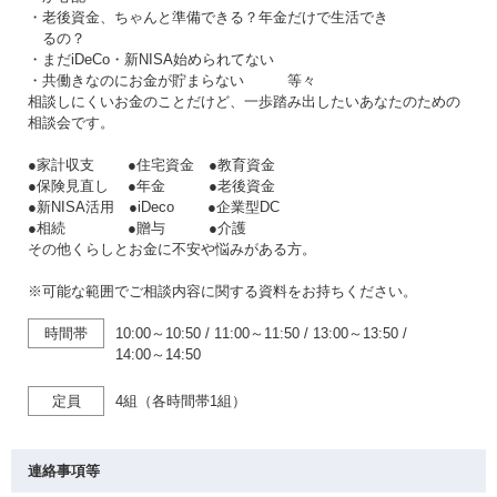
・老後資金、ちゃんと準備できる？年金だけで生活でき
るの？
・まだiDeCo・新NISA始められてない
・共働きなのにお金が貯まらない 等々
相談しにくいお金のことだけど、一歩踏み出したいあなたのための
相談会です。
●家計収支 ●住宅資金 ●教育資金
●保険見直し ●年金 ●老後資金
●新NISA活用 ●iDeco ●企業型DC
●相続 ●贈与 ●介護
その他くらしとお金に不安や悩みがある方。
※可能な範囲でご相談内容に関する資料をお持ちください。
時間帯
10:00～10:50
/
11:00～11:50
/
13:00～13:50
/
14:00～14:50
定員
4組（各時間帯1組）
連絡事項等