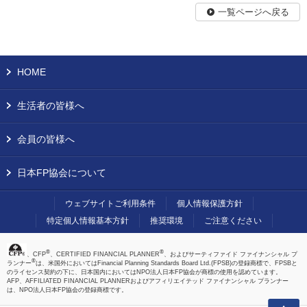
一覧ページへ戻る
HOME
生活者の皆様へ
会員の皆様へ
日本FP協会について
ウェブサイトご利用条件
個人情報保護方針
特定個人情報基本方針
推奨環境
ご注意ください
®
®
、CFP
、CERTIFIED FINANCIAL PLANNER
、およびサーティファイド ファイナンシャル プ
®
ランナー
は、米国外においてはFinancial Planning Standards Board Ltd.(FPSB)の登録商標で、FPSBと
のライセンス契約の下に、日本国内においてはNPO法人日本FP協会が商標の使用を認めています。
AFP、AFFILIATED FINANCIAL PLANNERおよびアフィリエイテッド ファイナンシャル プランナー
は、NPO法人日本FP協会の登録商標です。
上へ