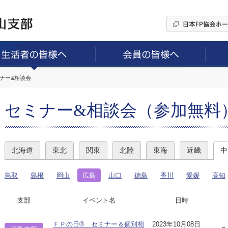
ミナー&相談会
セミナー&相談会（参加無料
北海道
東北
関東
北陸
東海
近畿
中
鳥取
島根
岡山
広島
山口
徳島
香川
愛媛
高知
支部
イベント名
日時
ＦＰの日® セミナー＆個別相
2023年10月08日