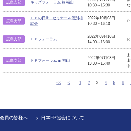
広島支部
キッズフォーラム in 福山
10:30～15:30
な
ＦＰの日® セミナー＆個別相
2022年10月08日
広島支部
Ｒ
談会
10:30～16:10
2022年09月10日
広島支部
ＦＰフォーラム
Ｒ
14:00～16:00
ま
2022年07月03日
広島支部
ＦＰフォーラム in 福山
山
13:30～16:40
中
<<
<
1
2
3
4
5
6
会員の皆様へ
日本FP協会について