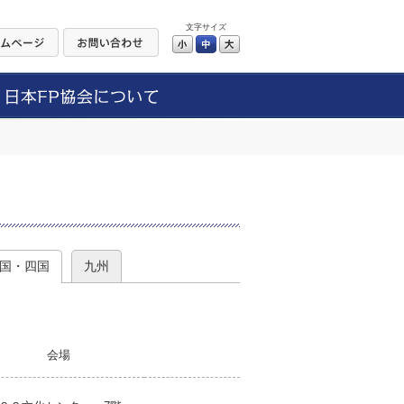
文字サイズ
小
中
大
）
国・四国
九州
会場