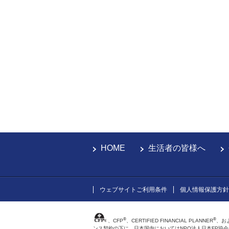
HOME
生活者の皆様へ
ウェブサイトご利用条件
個人情報保護方針
®
®
、CFP
、CERTIFIED FINANCIAL PLANNER
、お
ンス契約の下に、日本国内においてはNPO法人日本FP協