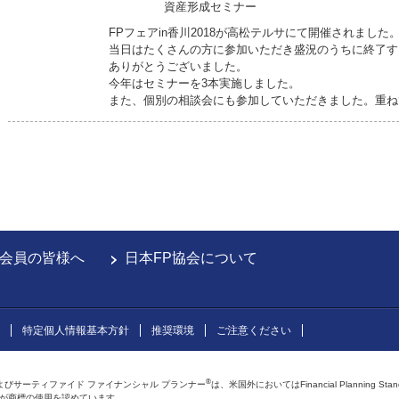
資産形成セミナー
FPフェアin香川2018が高松テルサにて開催されました
当日はたくさんの方に参加いただき盛況のうちに終了す
ありがとうございました。
今年はセミナーを3本実施しました。
また、個別の相談会にも参加していただきました。重ね
会員の皆様へ
日本FP協会について
特定個人情報基本方針
推奨環境
ご注意ください
®
よびサーティファイド ファイナンシャル プランナー
は、米国外においてはFinancial Planning Sta
会が商標の使用を認めています。