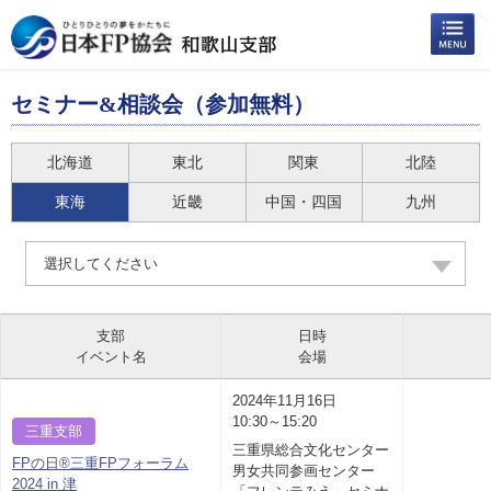
セミナー&相談会（参加無料）
北海道
東北
関東
北陸
東海
近畿
中国・四国
九州
選択してください
支部
日時
イベント名
会場
2024年11月16日
10:30～15:20
三重支部
三重県総合文化センター
FPの日®三重FPフォーラム
男女共同参画センター
2024 in 津