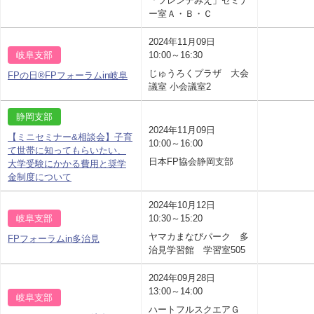
「フレンテみえ」セミナ
ー室Ａ・Ｂ・Ｃ
2024年11月09日
岐阜支部
10:00～16:30
じゅうろくプラザ 大会
FPの日®FPフォーラムin岐阜
議室 小会議室2
静岡支部
2024年11月09日
【ミニセミナー&相談会】子育
10:00～16:00
て世帯に知ってもらいたい、
日本FP協会静岡支部
大学受験にかかる費用と奨学
金制度について
2024年10月12日
岐阜支部
10:30～15:20
ヤマカまなびパーク 多
FPフォーラムin多治見
治見学習館 学習室505
2024年09月28日
13:00～14:00
岐阜支部
ハートフルスクエアＧ