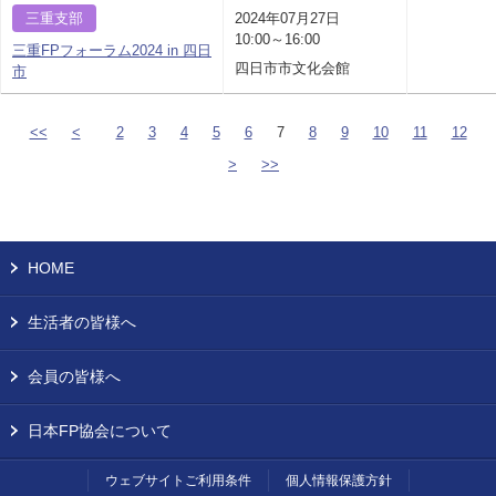
三重支部
2024年07月27日
10:00～16:00
三重FPフォーラム2024 in 四日
四日市市文化会館
市
<<
<
2
3
4
5
6
7
8
9
10
11
12
>
>>
HOME
生活者の皆様へ
会員の皆様へ
日本FP協会について
ウェブサイトご利用条件
個人情報保護方針