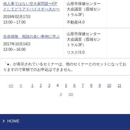
他人事ではない空き家問題〜FP
山形市保健センター
としてどうアドバイスすべきか〜
大会議室（霞城セン
トラル3F）
2018年02月17日
13:00～17:00
不動産/4.0
山形市保健センター
生命保険 相談の多い事例に学ぶ
大会議室（霞城セン
2017年10月14日
トラル3F）
13:00～16:00
リスク/3.0
「●」が表示されているセミナーは、他のセミナーとのセットになってお
りますので単独でのお申込はできません。
<<
<
1
2
3
4
5
6
7
8
9
10
11
>
>>
HOME