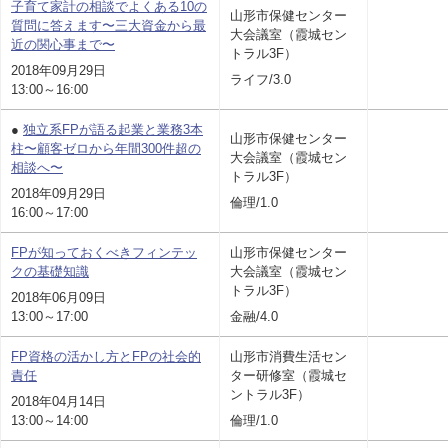
子育て家計の相談でよくある10の
山形市保健センター
質問に答えます〜三大資金から最
大会議室（霞城セン
近の関心事まで〜
トラル3F）
2018年09月29日
ライフ/3.0
13:00～16:00
●
独立系FPが語る起業と業務3本
山形市保健センター
柱〜顧客ゼロから年間300件超の
大会議室（霞城セン
相談へ〜
トラル3F）
2018年09月29日
倫理/1.0
16:00～17:00
FPが知っておくべきフィンテッ
山形市保健センター
クの基礎知識
大会議室（霞城セン
トラル3F）
2018年06月09日
13:00～17:00
金融/4.0
FP資格の活かし方とFPの社会的
山形市消費生活セン
責任
ター研修室（霞城セ
ントラル3F）
2018年04月14日
13:00～14:00
倫理/1.0