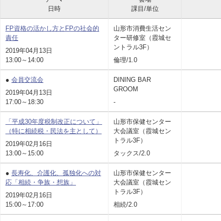
日時
課目/単位
FP資格の活かし方とFPの社会的
山形市消費生活セン
責任
ター研修室（霞城セ
ントラル3F）
2019年04月13日
13:00～14:00
倫理/1.0
●
会員交流会
DINING BAR
GROOM
2019年04月13日
17:00～18:30
-
「平成30年度税制改正について」
山形市保健センター
（特に相続税・民法を主として）
大会議室（霞城セン
トラル3F）
2019年02月16日
13:00～15:00
タックス/2.0
●
長寿化、介護化、孤独化への対
山形市保健センター
応「相続・争族・想族」
大会議室（霞城セン
トラル3F）
2019年02月16日
15:00～17:00
相続/2.0