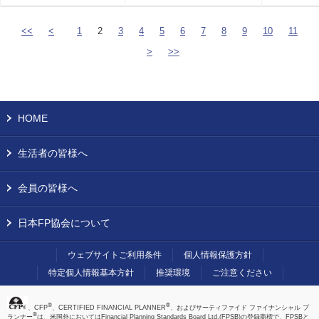
<<
<
1
2
3
4
5
6
7
8
9
10
11
>
>>
HOME
生活者の皆様へ
会員の皆様へ
日本FP協会について
ウェブサイトご利用条件
個人情報保護方針
特定個人情報基本方針
推奨環境
ご注意ください
®
®
、CFP
、CERTIFIED FINANCIAL PLANNER
、およびサーティファイド ファイナンシャル プ
®
ランナー
は、米国外においてはFinancial Planning Standards Board Ltd.(FPSB)の登録商標で、FPSBと