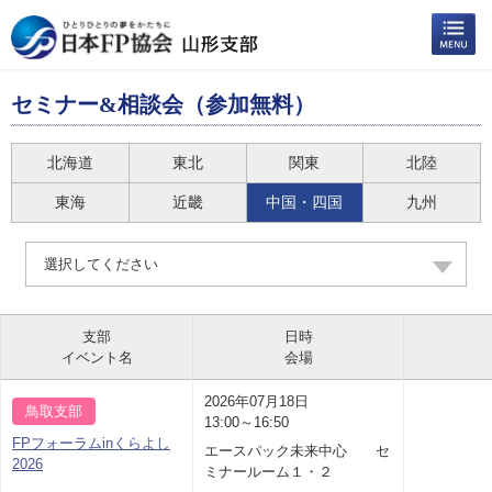
セミナー&相談会（参加無料）
北海道
東北
関東
北陸
東海
近畿
中国・四国
九州
選択してください
支部
日時
イベント名
会場
2026年07月18日
鳥取支部
13:00～16:50
FPフォーラムinくらよし
エースパック未来中心 セ
2026
ミナールーム１・２