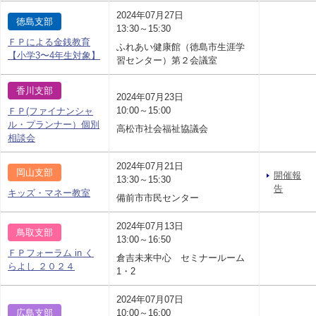
2024年07月27日
徳島支部
13:30～15:30
ＦＰによる金銭教育
ふれあい健康館（徳島市生涯学
【小学3〜4年生対象】
習センター）第２会議室
香川支部
2024年07月23日
10:00～15:00
ＦＰ(ファイナンシャ
ル・プランナー）個別
高松市社会福祉協議会
相談会
2024年07月21日
岡山支部
開催報
13:30～15:30
告
キッズ・マネー教室
備前市市民センター
2024年07月13日
鳥取支部
13:00～16:50
ＦＰフォーラム in く
倉吉未来中心 セミナールーム
らよし ２０２４
1・2
2024年07月07日
広島支部
10:00～16:00