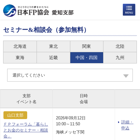
セミナー&相談会（参加無料）
北海道
東北
関東
北陸
東海
近畿
中国・四国
九州
選択してください
支部
日時
イベント名
会場
山口支部
2026年09月12日
詳細・
10:00～11:50
ＦＰフォーラム「暮らし
申込
とお金のセミナー・相談
海峡メッセ下関
会」