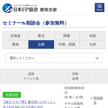
セミナー&相談会（参加無料）
北海道
東北
関東
北陸
東海
近畿
中国・四国
九州
選択してください
支部
日時
イベント名
会場
2019年08月03
日
京都支部
10:30～12:00
開催報
【親子マネー塾】魔法使いがやってく
告
ヤサカ四条烏
る？おかねとのつきあいかた