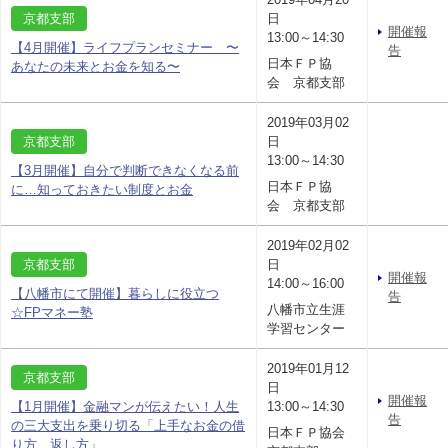
京都支部
日
開催報
13:00～14:30
【4月開催】ライフプランセミナー 〜
告
日本ＦＰ協
あなたの未来とお金を知る〜
会 京都支部
2019年03月02
京都支部
日
13:00～14:30
【3月開催】自分で判断できなくなる前
日本ＦＰ協
に…知っておきたい制度とお金
会 京都支部
2019年02月02
京都支部
日
開催報
14:00～16:00
【八幡市にて開催】暮らしに役立つ
告
八幡市立生涯
☆FPマネー塾
学習センター
2019年01月12
京都支部
日
開催報
【1月開催】金融マンが伝えたい！人生
13:00～14:30
告
の三大支出を乗り切る「上手なお金の借
日本ＦＰ協会
り方、返し方」