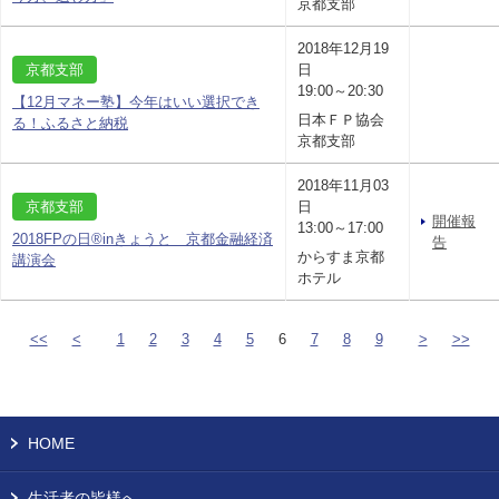
京都支部
2018年12月19
京都支部
日
19:00～20:30
【12月マネー塾】今年はいい選択でき
日本ＦＰ協会
る！ふるさと納税
京都支部
2018年11月03
京都支部
日
開催報
13:00～17:00
2018FPの日®inきょうと 京都金融経済
告
からすま京都
講演会
ホテル
<<
<
1
2
3
4
5
6
7
8
9
>
>>
HOME
生活者の皆様へ