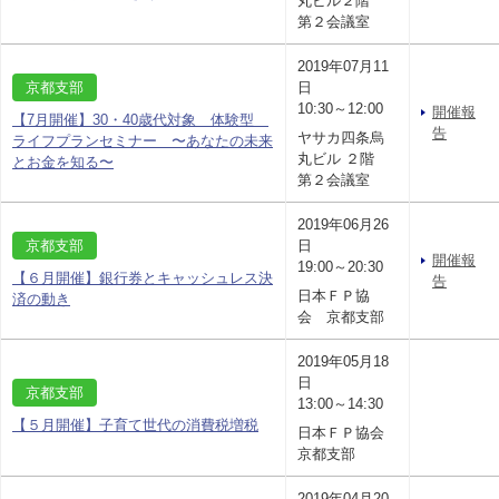
丸ビル２階
第２会議室
2019年07月11
京都支部
日
10:30～12:00
開催報
【7月開催】30・40歳代対象 体験型
告
ヤサカ四条烏
ライフプランセミナー 〜あなたの未来
丸ビル ２階
とお金を知る〜
第２会議室
2019年06月26
京都支部
日
開催報
19:00～20:30
【６月開催】銀行券とキャッシュレス決
告
日本ＦＰ協
済の動き
会 京都支部
2019年05月18
日
京都支部
13:00～14:30
【５月開催】子育て世代の消費税増税
日本ＦＰ協会
京都支部
2019年04月20