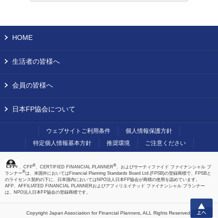
HOME
生活者の皆様へ
会員の皆様へ
日本FP協会について
ウェブサイトご利用条件
個人情報保護方針
特定個人情報基本方針
推奨環境
ご注意ください
®
®
、CFP
、CERTIFIED FINANCIAL PLANNER
、およびサーティファイド ファイナンシャル プ
®
ランナー
は、米国外においてはFinancial Planning Standards Board Ltd.(FPSB)の登録商標で、FPSBと
のライセンス契約の下に、日本国内においてはNPO法人日本FP協会が商標の使用を認めています。
AFP、AFFILIATED FINANCIAL PLANNERおよびアフィリエイテッド ファイナンシャル プランナー
は、NPO法人日本FP協会の登録商標です。
上へ
Copyright Japan Association for Financial Planners,
ALL Rights Reserved.