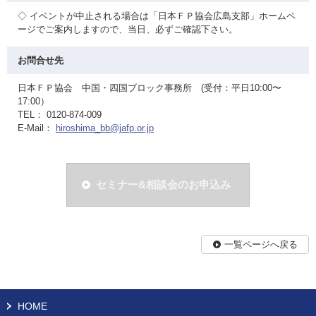
◇ イベントが中止される場合は「日本ＦＰ協会広島支部」ホームペ
ージでご案内しますので、当日、必ずご確認下さい。
お問合せ先
日本ＦＰ協会 中国・四国ブロック事務所 (受付：平日10:00〜
17:00）
TEL： 0120-874-009
E-Mail：
hiroshima_bb@jafp.or.jp
セミナー&相談会のお申込み
一覧ページへ戻る
HOME